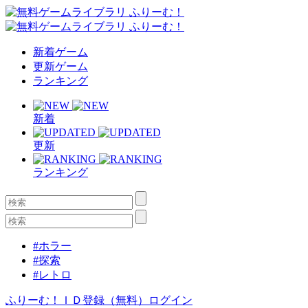
新着ゲーム
更新ゲーム
ランキング
新着
更新
ランキング
#ホラー
#探索
#レトロ
ふりーむ！ＩＤ登録（無料）
ログイン