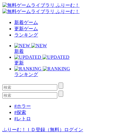
新着ゲーム
更新ゲーム
ランキング
新着
更新
ランキング
#ホラー
#探索
#レトロ
ふりーむ！ＩＤ登録（無料）
ログイン