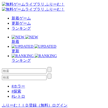
新着ゲーム
更新ゲーム
ランキング
新着
更新
ランキング
#ホラー
#探索
#レトロ
ふりーむ！ＩＤ登録（無料）
ログイン