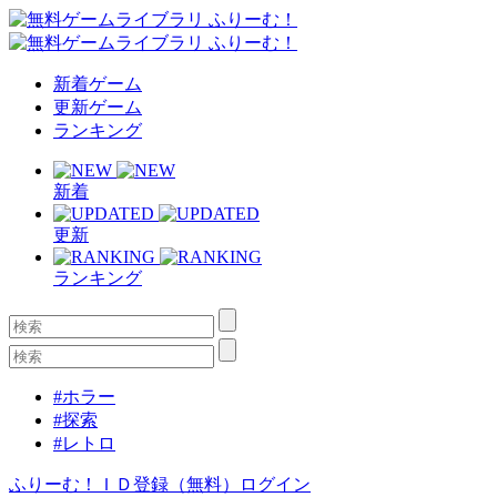
新着ゲーム
更新ゲーム
ランキング
新着
更新
ランキング
#ホラー
#探索
#レトロ
ふりーむ！ＩＤ登録（無料）
ログイン