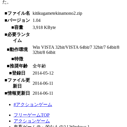
た。
■ファイル名
kitikugametekinamono2.zip
■バージョン
1.04
■容量
3,918 KByte
■必要ランタ
イム
Win VISTA 32bit/VISTA 64bit/7 32bit/7 64bit/8
■動作環境
32bit/8 64bit
■特徴
■推奨年齢
全年齢
■登録日
2014-05-12
■ファイル更
2014-06-11
新日
■情報更新日
2014-06-11
#アクションゲーム
フリーゲームTOP
アクションゲーム
鬼畜ゲーム＠～的なもの2 [ Windows ]