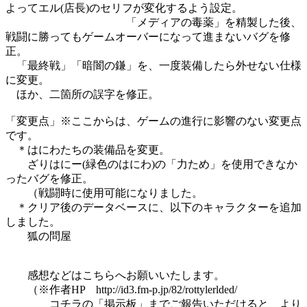
よってエル(店長)のセリフが変化するよう設定。
「メディアの毒薬」を精製した後、
戦闘に勝ってもゲームオーバーになって進まないバグを修
正。
「最終戦」「暗闇の鎌」を、一度装備したら外せない仕様
に変更。
ほか、二箇所の誤字を修正。
「変更点」※ここからは、ゲームの進行に影響のない変更点
です。
＊はにわたちの装備品を変更。
ざりはにー(緑色のはにわ)の「力ため」を使用できなか
ったバグを修正。
（戦闘時に使用可能になりました。
＊クリア後のデータベースに、以下のキャラクターを追加
しました。
狐の問屋
感想などはこちらへお願いいたします。
（※作者HP http://id3.fm-p.jp/82/rottylerlded/
コチラの「掲示板」までご報告いただけると、より