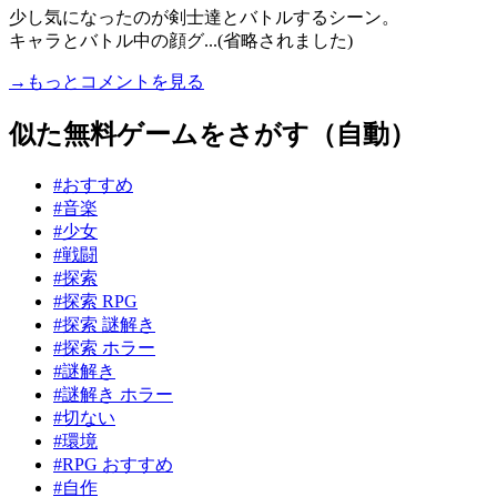
少し気になったのが剣士達とバトルするシーン。
キャラとバトル中の顔グ...(省略されました)
→もっとコメントを見る
似た無料ゲームをさがす（自動）
#おすすめ
#音楽
#少女
#戦闘
#探索
#探索 RPG
#探索 謎解き
#探索 ホラー
#謎解き
#謎解き ホラー
#切ない
#環境
#RPG おすすめ
#自作