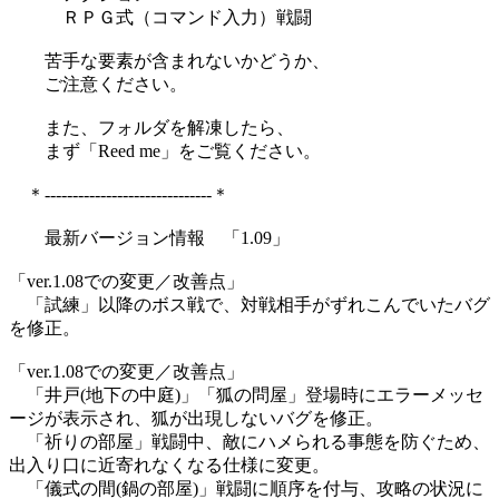
ＲＰＧ式（コマンド入力）戦闘
苦手な要素が含まれないかどうか、
ご注意ください。
また、フォルダを解凍したら、
まず「Reed me」をご覧ください。
＊------------------------------＊
最新バージョン情報 「1.09」
「ver.1.08での変更／改善点」
「試練」以降のボス戦で、対戦相手がずれこんでいたバグ
を修正。
「ver.1.08での変更／改善点」
「井戸(地下の中庭)」「狐の問屋」登場時にエラーメッセ
ージが表示され、狐が出現しないバグを修正。
「祈りの部屋」戦闘中、敵にハメられる事態を防ぐため、
出入り口に近寄れなくなる仕様に変更。
「儀式の間(鍋の部屋)」戦闘に順序を付与、攻略の状況に