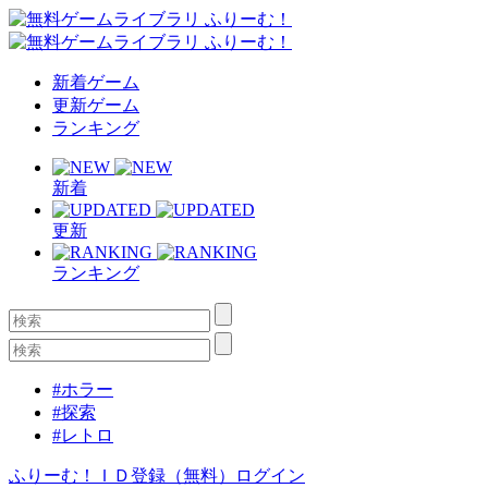
新着ゲーム
更新ゲーム
ランキング
新着
更新
ランキング
#ホラー
#探索
#レトロ
ふりーむ！ＩＤ登録（無料）
ログイン