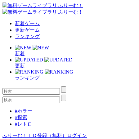
新着ゲーム
更新ゲーム
ランキング
新着
更新
ランキング
#ホラー
#探索
#レトロ
ふりーむ！ＩＤ登録（無料）
ログイン