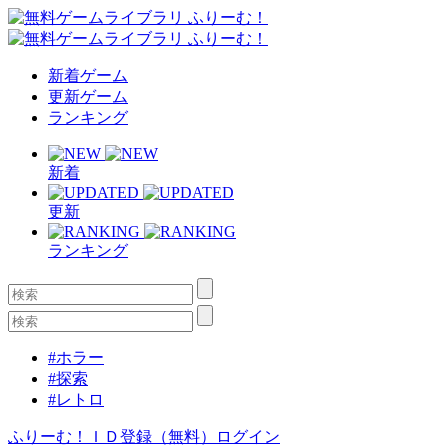
新着ゲーム
更新ゲーム
ランキング
新着
更新
ランキング
#ホラー
#探索
#レトロ
ふりーむ！ＩＤ登録（無料）
ログイン