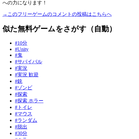
への力になります！
→このフリーゲームのコメントの投稿はこちらへ
似た無料ゲームをさがす（自動）
#10分
#Unity
#鬼
#サバイバル
#実況
#実況 歓迎
#銃
#ゾンビ
#探索
#探索 ホラー
#トイレ
#マウス
#ランダム
#脱出
#30分