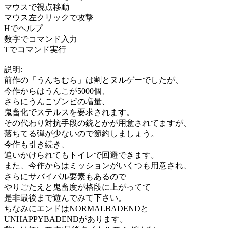
マウスで視点移動
マウス左クリックで攻撃
Hでヘルプ
数字でコマンド入力
Tでコマンド実行
説明:
前作の「うんちむら」は割とヌルゲーでしたが、
今作からはうんこが5000個、
さらにうんこゾンビの増量、
鬼畜化でステルスを要求されます。
その代わり対抗手段の銃とかが用意されてますが、
落ちてる弾が少ないので節約しましょう。
今作も引き続き、
追いかけられてもトイレで回避できます。
また、今作からはミッションがいくつも用意され、
さらにサバイバル要素もあるので
やりごたえと鬼畜度が格段に上がってて
是非最後まで遊んでみて下さい。
ちなみにエンドはNORMALBADENDと
UNHAPPYBADENDがあります。