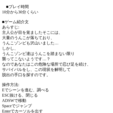
■プレイ時間
10分から30分くらい
■ゲーム紹介文
あらすじ:
主人公が目を覚ましたそこには、
大量のうんこが落ちており、
うんこゾンビも沢山いました…
しかし、
うんこゾンビ達はうんこを踏まない限り
襲ってこないようです…？
なのであなたはこの危険な場所で忍び足を続け、
サバイバルをし、この現状を解明して
脱出の手口を探すのです。
操作方法:
Eでシーンを進む、調べる
ESC抜ける、閉じる
ADSWで移動
Spaceでジャンプ
Enterでカーソルを出す