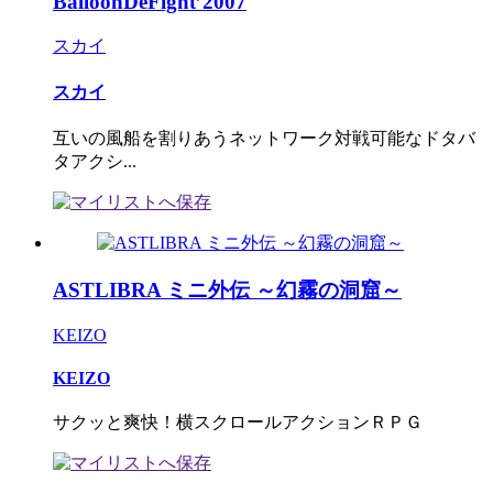
BalloonDeFight’2007
スカイ
スカイ
互いの風船を割りあうネットワーク対戦可能なドタバ
タアクシ...
ASTLIBRA ミニ外伝 ～幻霧の洞窟～
KEIZO
KEIZO
サクッと爽快！横スクロールアクションＲＰＧ