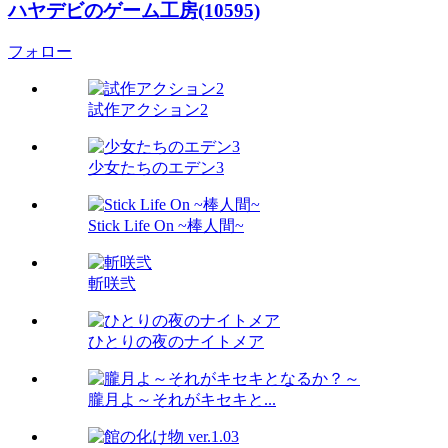
ハヤデビのゲーム工房(10595)
フォロー
試作アクション2
少女たちのエデン3
Stick Life On ~棒人間~
斬咲弐
ひとりの夜のナイトメア
朧月よ～それがキセキと...