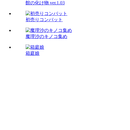
館の化け物 ver.1.03
初売りコンバット
魔理沙のキノコ集め
箱庭娘