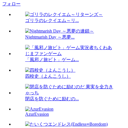
フォロー
ゴリラのレクイエム～リ...
Nightmarish Day ～悪夢...
「風邪ノ旅ビト」ゲーム...
四校史（よんこうし）
閉店を防ぐために励むの...
AzurEvasion