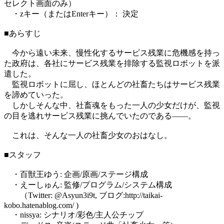
セレクト画面のみ）
・zキー（またはEnterキー）： 決定
■あらすじ
今から遠い未来、慢性化するサービス残業に危機感を持っ
た政府は、各社にサービス残業を排除する監視ロボットを派
遣した。
監視ロボットに屈し、ほとんどの社畜たちはサービス残業
を諦めていった。
しかしそんな中、社畜魂をもった一人の少女だけが、監視
の目を逃れサービス残業に挑んでいたのである――。
これは、そんな一人の社畜少女のおはなし。
■スタッフ
・百獣王ゆう: 企画/原画/ステージ構成
・えーしゅん: 監修/プログラム/システム構成
（Twitter: @Asyun3i9t, ブログ:http://taikai-
kobo.hatenablog.com/ )
・nissya: シナリオ/彩色/主人公チップ