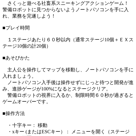
さくっと遊べる社畜系スニーキングアクションゲーム！
警備ロボットに見つからないようノートパソコンを手に入
れ、業務を完遂しよう！
■プレイ時間
１ステージあたり６０秒以内（通常ステージ10個＋ＥＸス
テージ10個の計20個）
■あそびかた
主人公を操作してマップを移動し、ノートパソコンを手に
入れましょう。
ノートパソコン入手後は操作せずにじっと待つと開発が進
み、進捗ゲージが100%になるとステージクリア。
警備ロボットの視界に入るか、制限時間６０秒が過ぎると
ゲームオーバーです。
■操作方法
・十字キー： 移動
・xキー (またはESCキー）： メニューを開く（ステージ