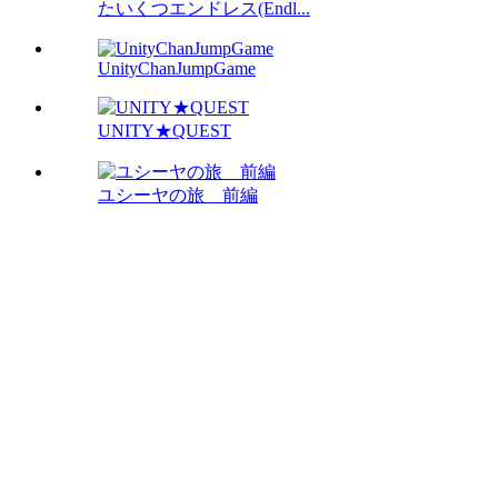
たいくつエンドレス(Endl...
UnityChanJumpGame
UNITY★QUEST
ユシーヤの旅 前編