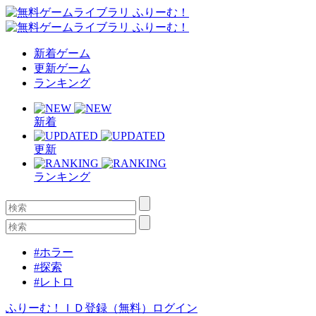
新着ゲーム
更新ゲーム
ランキング
新着
更新
ランキング
#ホラー
#探索
#レトロ
ふりーむ！ＩＤ登録（無料）
ログイン