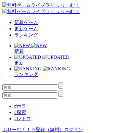
新着ゲーム
更新ゲーム
ランキング
新着
更新
ランキング
#ホラー
#探索
#レトロ
ふりーむ！ＩＤ登録（無料）
ログイン