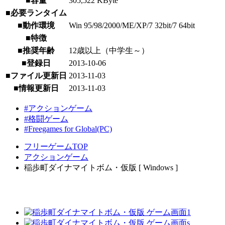
■容量
305,522 KByte
■必要ランタイム
■動作環境
Win 95/98/2000/ME/XP/7 32bit/7 64bit
■特徴
■推奨年齢
12歳以上（中学生～）
■登録日
2013-10-06
■ファイル更新日
2013-11-03
■情報更新日
2013-11-03
#アクションゲーム
#格闘ゲーム
#Freegames for Global(PC)
フリーゲームTOP
アクションゲーム
稲歩町ダイナマイトボム・仮版 [ Windows ]