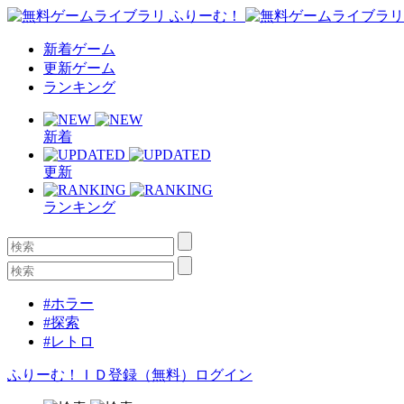
新着ゲーム
更新ゲーム
ランキング
新着
更新
ランキング
#ホラー
#探索
#レトロ
ふりーむ！ＩＤ登録（無料）
ログイン