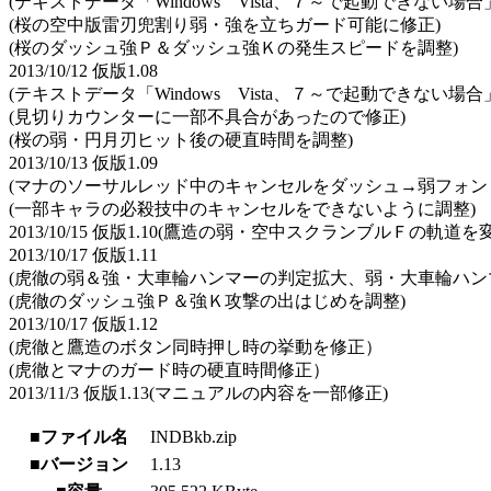
(テキストデータ「Windows Vista、７～で起動できない場合
(桜の空中版雷刃兜割り弱・強を立ちガード可能に修正)
(桜のダッシュ強Ｐ＆ダッシュ強Ｋの発生スピードを調整)
2013/10/12 仮版1.08
(テキストデータ「Windows Vista、７～で起動できない場合
(見切りカウンターに一部不具合があったので修正)
(桜の弱・円月刃ヒット後の硬直時間を調整)
2013/10/13 仮版1.09
(マナのソーサルレッド中のキャンセルをダッシュ→弱フォン
(一部キャラの必殺技中のキャンセルをできないように調整)
2013/10/15 仮版1.10(鷹造の弱・空中スクランブルＦの軌道を
2013/10/17 仮版1.11
(虎徹の弱＆強・大車輪ハンマーの判定拡大、弱・大車輪ハ
(虎徹のダッシュ強Ｐ＆強Ｋ攻撃の出はじめを調整)
2013/10/17 仮版1.12
(虎徹と鷹造のボタン同時押し時の挙動を修正）
(虎徹とマナのガード時の硬直時間修正）
2013/11/3 仮版1.13(マニュアルの内容を一部修正)
■ファイル名
INDBkb.zip
■バージョン
1.13