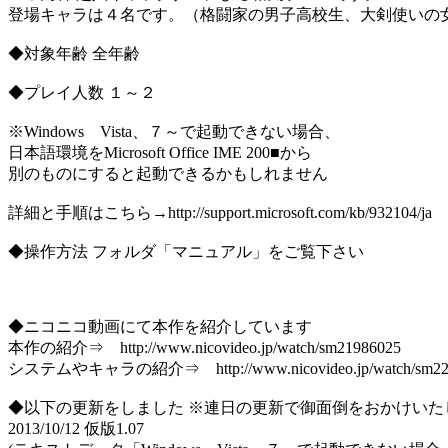
登場キャラは４名です。（格闘家の男子高校生、大剣使いの
◆対象年齢 全年齢
◆プレイ人数 １～２
※Windows Vista、７～で起動できない場合、
日本語環境をMicrosoft Office IME 200■から
別のものにすると起動できるかもしれません
詳細と手順はこちら→http://support.microsoft.com/kb/932104/ja
◆操作方法 フォルダ「マニュアル」をご覧下さい
◆ニコニコ動画にて本作を紹介しています
本作の紹介⇒ http://www.nicovideo.jp/watch/sm21986025
システムやキャラの紹介⇒ http://www.nicovideo.jp/watch/sm22
◆以下の更新をしました ※連日の更新で御面倒をおかけいた
2013/10/12 仮版1.07