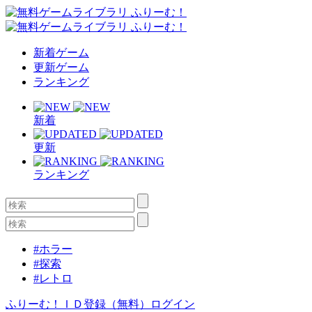
新着ゲーム
更新ゲーム
ランキング
新着
更新
ランキング
#ホラー
#探索
#レトロ
ふりーむ！ＩＤ登録（無料）
ログイン