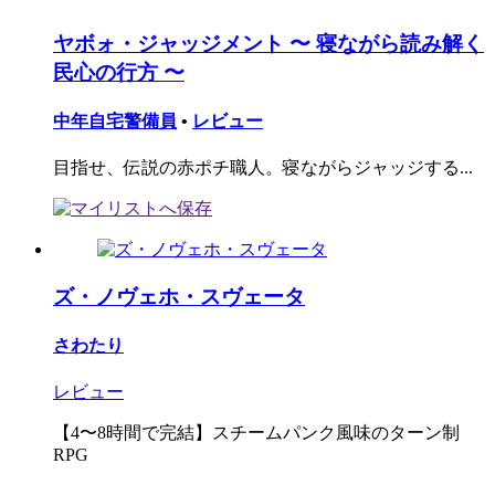
ヤボォ・ジャッジメント 〜 寝ながら読み解く
民心の行方 〜
中年自宅警備員
•
レビュー
目指せ、伝説の赤ポチ職人。寝ながらジャッジする...
ズ・ノヴェホ・スヴェータ
さわたり
レビュー
【4〜8時間で完結】スチームパンク風味のターン制
RPG