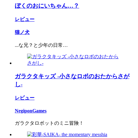
ぼくのおにいちゃん…？
レビュー
猫ノ犬
...な兄？と少年の日常…
ガラクタキッズ -小さなロボのおたからさが
し-
レビュー
NegiponGames
ガラクタロボットのミニ冒険！