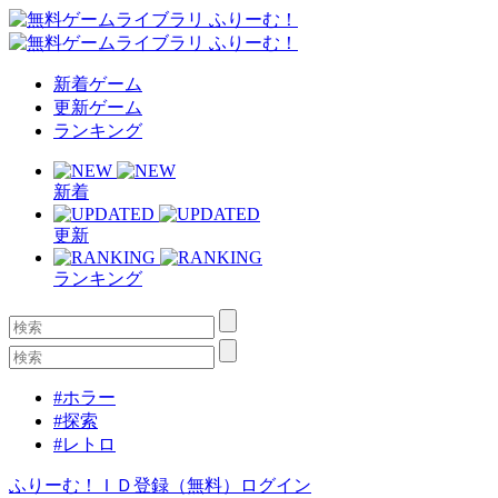
新着ゲーム
更新ゲーム
ランキング
新着
更新
ランキング
#ホラー
#探索
#レトロ
ふりーむ！ＩＤ登録（無料）
ログイン