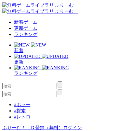
新着ゲーム
更新ゲーム
ランキング
新着
更新
ランキング
#ホラー
#探索
#レトロ
ふりーむ！ＩＤ登録（無料）
ログイン