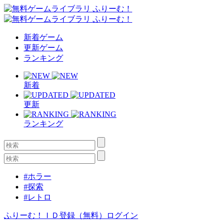
新着ゲーム
更新ゲーム
ランキング
新着
更新
ランキング
#ホラー
#探索
#レトロ
ふりーむ！ＩＤ登録（無料）
ログイン