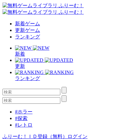
新着ゲーム
更新ゲーム
ランキング
新着
更新
ランキング
#ホラー
#探索
#レトロ
ふりーむ！ＩＤ登録（無料）
ログイン