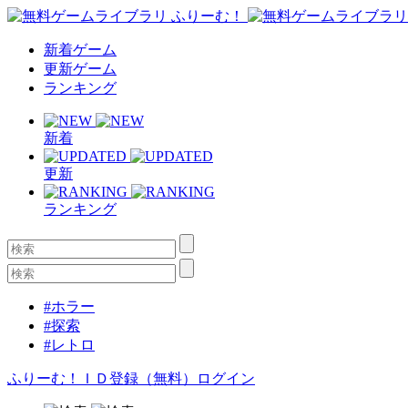
新着ゲーム
更新ゲーム
ランキング
新着
更新
ランキング
#ホラー
#探索
#レトロ
ふりーむ！ＩＤ登録（無料）
ログイン