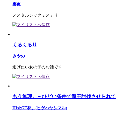
裏束
ノスタルジックミステリー
くるくるり
みやの
逃げたい女の子のお話です
もう無理。～ひどい条件で魔王討伐させられて
HI☆GE林。(ヒゲハヤシマル)