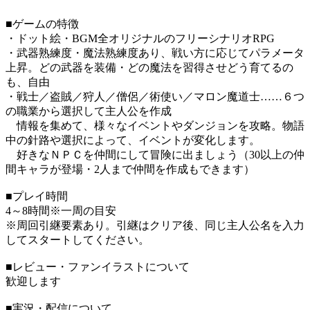
■ゲームの特徴
・ドット絵・BGM全オリジナルのフリーシナリオRPG
・武器熟練度・魔法熟練度あり、戦い方に応じてパラメータ
上昇。どの武器を装備・どの魔法を習得させどう育てるの
も、自由
・戦士／盗賊／狩人／僧侶／術使い／マロン魔道士……６つ
の職業から選択して主人公を作成
情報を集めて、様々なイベントやダンジョンを攻略。物語
中の針路や選択によって、イベントが変化します。
好きなＮＰＣを仲間にして冒険に出ましょう（30以上の仲
間キャラが登場・2人まで仲間を作成もできます）
■プレイ時間
4～8時間※一周の目安
※周回引継要素あり。引継はクリア後、同じ主人公名を入力
してスタートしてください。
■レビュー・ファンイラストについて
歓迎します
■実況・配信について