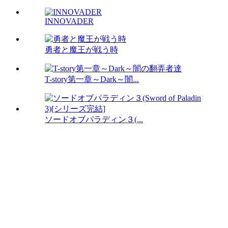
INNOVADER
勇者と魔王が戦う時
T-story第一章～Dark～闇...
ソードオブパラディン３(...