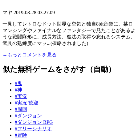
マヤ
2019-08-28 03:27:09
一見してレトロなドット世界な空気と独自8bit音楽に、某ロ
マンシングやファイナルなファンタジーで見たことがあるよ
うな戦闘隊形に、成長方法、魔法の取得や忘れるシステム、
武具の熟練度にマッ...(省略されました)
→もっとコメントを見る
似た無料ゲームをさがす（自動）
#鬼
#神
#実況
#実況 歓迎
#周回
#ダンジョン
#ダンジョン RPG
#フリーシナリオ
#冒険