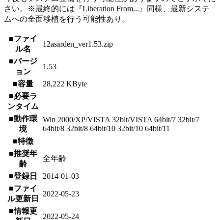
さい。※最終的には『Liberation From...』同様、最新システ
ムへの全面移植を行う可能性あり。
■ファイ
12asinden_ver1.53.zip
ル名
■バージ
1.53
ョン
■容量
28,222 KByte
■必要ラ
ンタイム
■動作環
Win 2000/XP/VISTA 32bit/VISTA 64bit/7 32bit/7
64bit/8 32bit/8 64bit/10 32bit/10 64bit/11
境
■特徴
■推奨年
全年齢
齢
■登録日
2014-01-03
■ファイ
2022-05-23
ル更新日
■情報更
2022-05-24