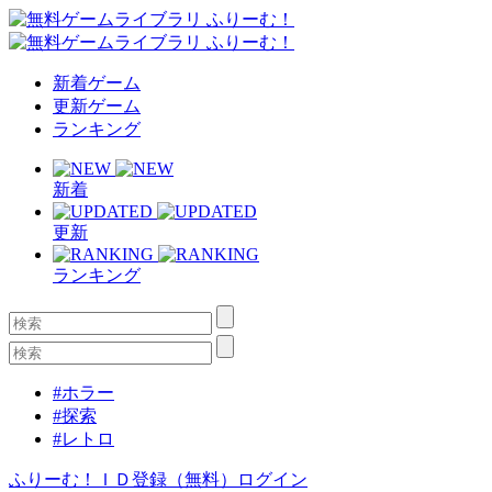
新着ゲーム
更新ゲーム
ランキング
新着
更新
ランキング
#ホラー
#探索
#レトロ
ふりーむ！ＩＤ登録（無料）
ログイン