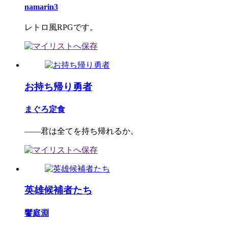
namarin3
レトロ風RPGです。
お持ち帰り勇者
まぐろ定食
――君は全てを持ち帰れるか。
英雄候補者たち
饗庭淵