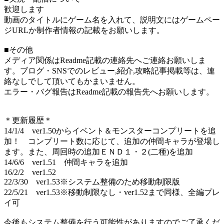
歓迎します
動画のタイトルにゲーム名を入れて、説明文にはゲームペー
ジURLか制作者情報の記載をお願いします。
■その他
メディア関係はReadme記載の連絡先へご連絡お願いしま
す。ブログ・SNSでのレビュー,紹介,攻略記事掲載等は、連
絡なしでして頂いてもかまいません。
エラー・バグ報告はReadme記載の報告先へお願いします。
＊更新履歴＊
14/1/4 ver1.50からイベント＆モンスターコンプリートを追
加！ コンプリート数に応じて、追加の仲間キャラが登場し
ます。また、周回時の追加ＥＮＤ１・２(二種)を追加
14/6/6 ver1.51 仲間キャラを追加
16/2/2 ver1.52
22/3/30 ver1.53※システム整備のため移動制限版
22/5/21 ver1.53※移動制限なし・ver1.52まで同様、全編プレ
イ可
今後もシステム整備を行う可能性がありますのでご了承くだ