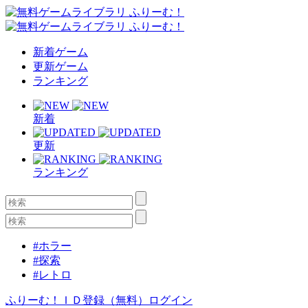
新着ゲーム
更新ゲーム
ランキング
新着
更新
ランキング
#ホラー
#探索
#レトロ
ふりーむ！ＩＤ登録（無料）
ログイン