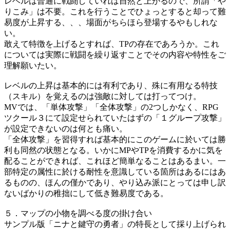
レベルは普通に戦闘していれば自然と上がるので、所謂「や
りこみ」は不要。これを行うことでひょっとすると却って難
易度が上昇する、、、場面がちらほら登場するやもしれな
い。
敢えて特徴を上げるとすれば、TPの存在であろうか。これ
については実際に戦闘を繰り返すことでその内容や特性をご
理解願いたい。
レベルの上昇は基本的には有利であり、殊に有用なる特技
（スキル）を覚えるのは強敵に対しては打ってつけ。
MVでは、「単体攻撃」「全体攻撃」の2つしかなく、RPG
ツクール３にて設定せられていたはずの「１グループ攻撃」
が設定できないのは何とも痛い。
「全体攻撃」を習得すれば基本的にこのゲームに於いては勝
利も同然の状態となる。いかにMPやTPを消費するかに気を
配ることができれば、これほど簡単なることはあるまい。一
部特定の属性に於ける耐性を意識している箇所はあるにはあ
るものの、ほんの僅かであり、やり込み派にとっては申し訳
ないばかりの稚拙にして低き難易度である。
５．マップの小物を調べる度の掛け合い
サンプル版「ニナと鍵守の勇者」の特長として採り上げられ