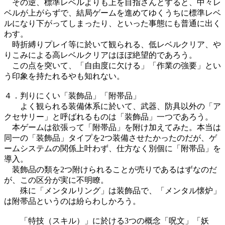
その逆、標準レベルよりも上を目指さんとすると、中々レ
ベルが上がらずで、結局ゲームを進めてゆくうちに標準レベ
ルになり下がってしまったり、といった事態にも普通に出く
わす。
時折縛りプレイ等に於いて観られる、低レベルクリア、や
りこみによる高レベルクリアはほぼ絶望的であろう。
この点を突いて、「自由度に欠ける」「作業の強要」とい
う印象を持たれるやも知れない。
４．判りにくい「装飾品」「附帯品」
よく観られる装備体系に於いて、武器、防具以外の「ア
クセサリー」と呼ばれるものは「装飾品」一つであろう。
本ゲームは欲張って「附帯品」を附け加えてみた。本当は
同一の「装飾品」タイプを2つ装備させたかったのだが、ゲ
ームシステムの関係上叶わず、仕方なく別個に「附帯品」を
導入。
装飾品の類を2つ附けられることが売りであるはずなのだ
が、この区分が実に不明瞭。
殊に「メンタルリング」は装飾品で、「メンタル懐炉」
は附帯品というのは紛らわしかろう。
「特技（スキル）」に於ける3つの概念「呪文」「妖