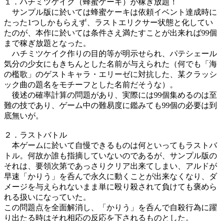
１．ハチミツケイク（蜂蜜ケーキ）が稼ぎ放題！
サンプル版に於いては蜂蜜ケーキは依頼イベント達成時に
たった1つしかもらえず、ラストエリクサー状態と化してい
たのが、本作に於いては条件さえ満たすことが出来れば99個
まで稼ぎ放題となった。
ハチミツケイク作りの目的等が明示せられ、パテシェール
気分の少女にもきちんとした名前が与えられた（何でも「海
の檻歌」のゲストキャラ・エリーゼに対抗した、某クラッシ
ック曲の題名をモチーフとした名前だそうな）。
後述の確率計算の問題があり、実際には99個集めるのは至
難の技であり、ゲーム中の難易度に鑑みても99個の必要は到
底無いが。
２．ラストバトル
本ゲームに於いて自慢できるものは何といってもラストバ
トル。何故か誰も指摘していないのであるが、サンプル版の
それは、要領次第であっさりクリア出来てしまい、アルドが
早速「かりう」を呑んで永久に動くことが出来なくなり、ダ
メージを与えられないまま単に殴り殺されて負けても褒めら
れる扱いになっていた。
この問題点を全面解消し、「かりう」を呑んで自殺行為に躍
り出たる時はそれ相応の反応を下されるものとした。