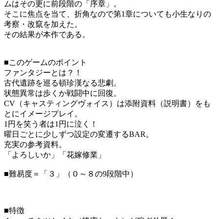
ムはその更に前段階の「序章」。
そこに焦点を当て、折角なので第1章についても小生なりの
考察・改竄を加えた。
その結果が本作である。
■このゲームのポイント
ファンタジーとは？！
古代遺跡を巡る頓珍漢なる悲劇。
状態異常は歩くか戦闘中に回復。
CV（キャスティングヴォイス）は添附資料（説明書）をも
とにイメージプレイ。
1円を笑う者は1円に泣く！
曜日ごとに少しずつ設定の変遷するBAR。
充実の参考資料。
「よろしいか」「花嫁修業」
■難易度＝「３」（０～８の9段階中）
■特徴