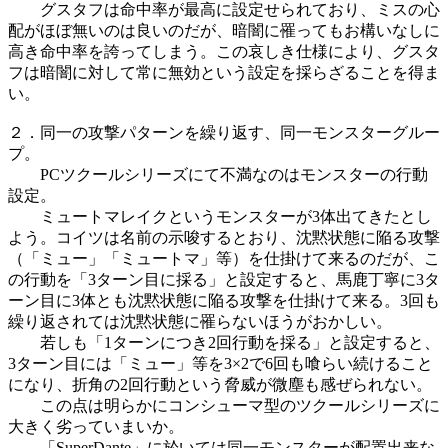
グスタフは命中率が最高に設定せられており、ミスの心
配がほぼ無いのは良いのだが、暗闇に罹ってもお構いなしに
高き命中率を誇ってしまう。この哀しき仕様により、グスタ
フは暗闇に対して常に無効という設定を採らざることを得ま
い。
２．同一の攻撃パターンを繰り返す、同一モンスターグルー
プ。
PCツクールシリーズにて不満なのはモンスターの行動
設定。
ミュートマレイクというモンスターが3体出てきたとし
よう。コイツは名前の示唆するとおり、沈黙状態に陥る攻撃
（「ミュー」「ミュートマ」等）を仕掛けて来るのだが、こ
の行動を「3ターン目に採る」と設定すると、馬鹿丁寧に3タ
ーン目に3体とも沈黙状態に陥る攻撃を仕掛けて来る。3回も
繰り返されては沈黙状態に罹らないほうがおかしい。
若しも「1ターンにつき2回行動を採る」と設定すると、
3ターン目には「ミュー」等を3×2で6回も喰らい続けること
になり、折角の2回行動という脅威が微塵も感ぜられない。
この点は明らかにコンシューマ型のツクールシリーズに
大きく劣っていまいか。
「SuperDante」に於いては同一モンスターが配置出来な