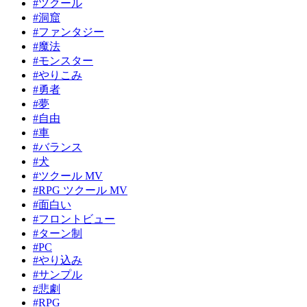
#ツクール
#洞窟
#ファンタジー
#魔法
#モンスター
#やりこみ
#勇者
#夢
#自由
#車
#バランス
#犬
#ツクール MV
#RPG ツクール MV
#面白い
#フロントビュー
#ターン制
#PC
#やり込み
#サンプル
#悲劇
#RPG