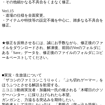
・その他細かなる不具合をくまなく修正。
Ver1.15
・道場の仕様を全面変更。
・アイテムや特技等の設定不備を中心に、雑多なる不具合を
修正。
★修正を反映させるには、誠にお手数ながら、修正後のファ
イルをダウンロードされ、解凍後、前回のVerのフォルダに
ある「Save」データを、修正後のファイルのフォルダにコピ
ー＆ペーストしてください。
■実況・生放送について
「ザコシのファミコンこうりゃく」「ぶち切れゲーマー」を
ほうふつとさせる解説を歓迎する。
ニコニコ動画実況者・加藤純一氏の催される「木曜日のクソ
ゲーハンター」に採り上げられたら本望。
ガンガンと、力溢るる突込みを期待したい。
製作者として注目したい点は、「着眼点（突っ込み箇所）」