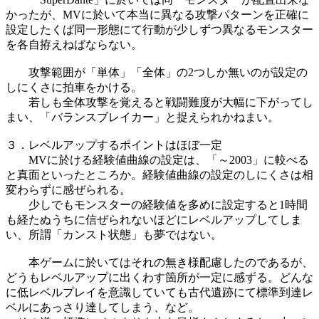
かったが、MVに於いて本当に異なる攻撃パターンを正確に
設定したくば同一形態にて行動が少しずつ異なるモンスター
を各自拵えねばならない。
攻撃範囲が「単体」「全体」の2つしか無いのが設定の
しにくさに拍車をかける。
若しも全体攻撃を覚えると戦闘難度が大幅に下がってし
まい、「バランスブレイカー」と捉えられかねまい。
３．レベルアップするポイントはほぼ一定
MVに於ける経験値曲線の設定は、「～2003」に較べる
と真面といったところか。経験値曲線の設定のしにくさは相
変わらずに感ぜられる。
少しでもモンスターの経験値を多めに設定すると1時間
も経たぬうちに信ぜられないほどにレベルアップしてしま
い、所謂「カンスト状態」も夢ではない。
本ゲームに於いてはそれの無き様配慮したのであるが、
どうもレベルアップに出くわす箇所が一定に感ずる。どんな
に低レベルプレイを意識していても古代遺跡にて標準到達レ
ベルにあっさり達してしまう、など。