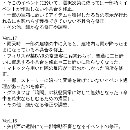
・そこのイベントに於いて、選択次第に依っては一部巧くイ
ベントが作動しない不具合を修正。
・一部の宝箱に於いてアイテムを獲得したる旨の表示が行わ
れるにも関わらず獲得できていない不具合を修正。
・その他、細かなる修正や調整。
Ver1.17
・雨天時、一部の建物の中に入ると、建物内も雨が降ったま
まになっている不具合を修正。
・フィリスが某BARの常連客にも関わらず、普通に二日酔
いに罹患する不具合を修正⇒二日酔いに罹らなくなった。
・マトックを用いた際の反応が一部おかしかった箇所を修
正。
・一部、ストーリーに沿って変遷を遂げていないイベント処
理があったのを修正。
・グスタフは「暗闇」の状態異常に対して無効となった（命
中を確実ならしむるための措置）。
・その他、細かなる修正や調整。
Ver1.16
・矢代西の遺跡にて一部挙動不審となるイベントの修正。