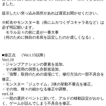
ました。
提示したい突っ込み箇所があれば適宜お聞かせください。
※町名やモンスター名（殊にムカつくザコキャラ名など）は
必ず明記願います。
モラル云々の前に是が一番大事
（何のために独自の名前を設定したのか虚しくなる）。
■修正点 （Ver.1.15以降）
Ver1.19
・ジャンプアクションの要素を追加。
その練習用の洞窟も亦新規追加。
・「強撃」取得のための道場にて、修行方法の一部不具合を
修正。
・モンスター「ジュケイム」2体の挙動不審点を修正。
・その他、種々の細かなる修正や調整。
ver1.18
・一部の選択イベントに於いて、アルドの移動設定がおかし
く、ゲームが詰んでしまう不具合を修正。