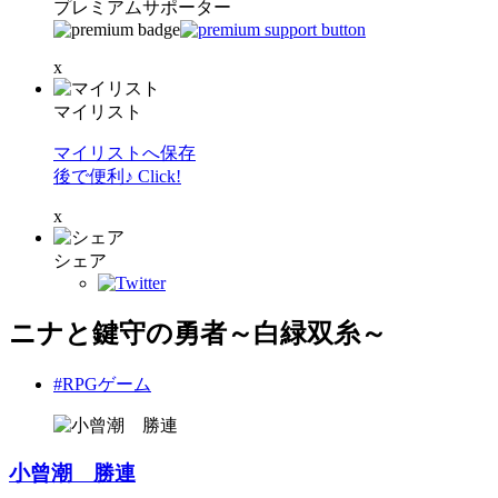
プレミアムサポーター
x
マイリスト
マイリストへ保存
後で便利♪ Click!
x
シェア
ニナと鍵守の勇者～白緑双糸～
#RPGゲーム
小曾潮 勝連