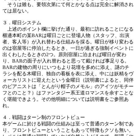
そうは雖も、要領次第にて何とかなる点は完全に解消され
ては居ない。
３．曜日システム
上述のポイント欄に挙げた通り、最初に訪れることになる
櫛邊本町の某BARは曜日ごとに登場人物（スタッフ、出演
者、客人等）が入れ替わる仕組みを採る。曜日が移り変わる
のは宿屋等に停泊したるとき、一日が過ぎる強制イベントに
出くわしたるときの2つ。原則宿屋に泊まれば曜日が変わ
り、BARの面子が入れ替わると思って戴ければ事足りる。
BARの建物の周りにいつもより花壇を多めに添え、謎のチ
ラシを配る木曜日、独自の看板を表に添え、中には妖精をヴ
ォーカリストに迎えたという金曜日（説明書によると、同伴
のピアニストは「とんがり帽子のメモル」のアイツがモチー
フとのこと？）はファンタジー系王道ロマンスを余すことな
く堪能できよう。その他明細については説明書をご参照あ
れ。
４．戦闘はターン制のフロントビュー
本ゲームに於ける戦闘の仕組みは至って普通のターン制であ
り、フロントビューということもあって特徴もクソも無い。