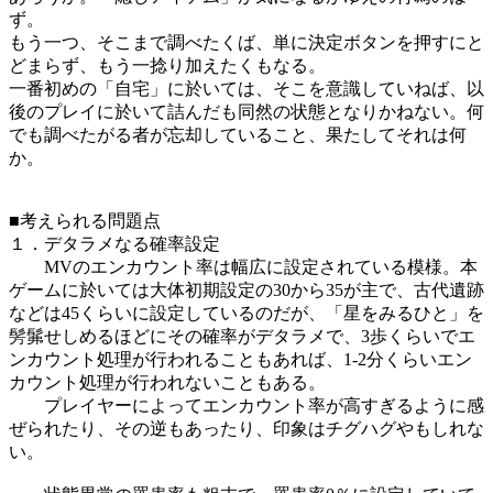
ず。
もう一つ、そこまで調べたくば、単に決定ボタンを押すにと
どまらず、もう一捻り加えたくもなる。
一番初めの「自宅」に於いては、そこを意識していねば、以
後のプレイに於いて詰んだも同然の状態となりかねない。何
でも調べたがる者が忘却していること、果たしてそれは何
か。
■考えられる問題点
１．デタラメなる確率設定
MVのエンカウント率は幅広に設定されている模様。本
ゲームに於いては大体初期設定の30から35が主で、古代遺跡
などは45くらいに設定しているのだが、「星をみるひと」を
髣髴せしめるほどにその確率がデタラメで、3歩くらいでエ
ンカウント処理が行われることもあれば、1-2分くらいエン
カウント処理が行われないこともある。
プレイヤーによってエンカウント率が高すぎるように感
ぜられたり、その逆もあったり、印象はチグハグやもしれな
い。