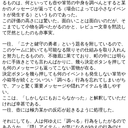
るものは、何といっても壺や箪笥の中身を調べんとすると某
かのメッセージが返ってくる（場合によっては小さなイベン
トが発生する）というものであった。
この評価の高さには驚いた。面白いことは面白いのだが、そ
こまでして小物を調べたがるのかと、レビュー文章を黙読し
て茫然としたのも亦事実。
一往、「ニナと鍵守の勇者」という題名を附しているので、
このゲームに於いても可能なる限りその仕組みを取り入れん
と努力したるものの、不徹底に果てており、町の中には明ら
かに手抜きとでも言わんばかりに、幾ら決定ボタンを押して
も何のメッセージも返ってこない置物が在る。
決定ボタンを幾ら押しても何のイベントも発生しない箪笥や
小箱等が続くとついつい「調べる」行為を忘れてしまいがち
で、アッと驚く重要メッセージや隠れアイテムを逃しやす
い。
ここは、「しかしなにもおこらなかった」と解釈していただ
ければ幸甚である。
一往、壺には極力某かの反応が起きるように処理した。
それにしても、人は何ゆえに「調べる」行為をしたがるので
あろうか。「隠しアイテム」が気になるがゆえの行為のは