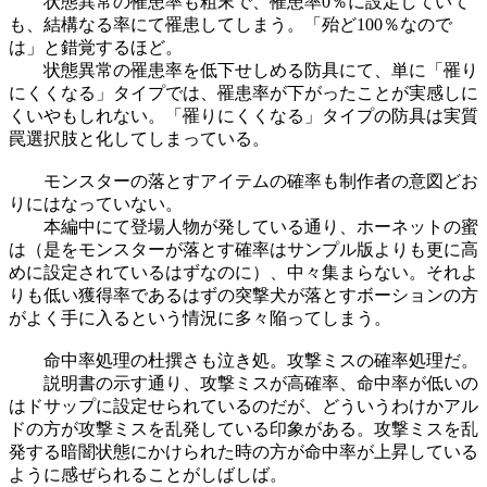
状態異常の罹患率も粗末で、罹患率0％に設定していて
も、結構なる率にて罹患してしまう。「殆ど100％なので
は」と錯覚するほど。
状態異常の罹患率を低下せしめる防具にて、単に「罹り
にくくなる」タイプでは、罹患率が下がったことが実感しに
くいやもしれない。「罹りにくくなる」タイプの防具は実質
罠選択肢と化してしまっている。
モンスターの落とすアイテムの確率も制作者の意図どお
りにはなっていない。
本編中にて登場人物が発している通り、ホーネットの蜜
は（是をモンスターが落とす確率はサンプル版よりも更に高
めに設定されているはずなのに）、中々集まらない。それよ
りも低い獲得率であるはずの突撃犬が落とすボーションの方
がよく手に入るという情況に多々陥ってしまう。
命中率処理の杜撰さも泣き処。攻撃ミスの確率処理だ。
説明書の示す通り、攻撃ミスが高確率、命中率が低いの
はドサップに設定せられているのだが、どういうわけかアル
ドの方が攻撃ミスを乱発している印象がある。攻撃ミスを乱
発する暗闇状態にかけられた時の方が命中率が上昇している
ように感ぜられることがしばしば。