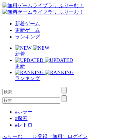
新着ゲーム
更新ゲーム
ランキング
新着
更新
ランキング
#ホラー
#探索
#レトロ
ふりーむ！ＩＤ登録（無料）
ログイン