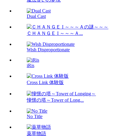
Dual Cast
ＣＨＡＮＧＥ I ～～～Ａ...
Wish Disproportionate
iRis
Cross Link 体験版
憧憬の塔～Tower of Long...
No Title
薬草物語