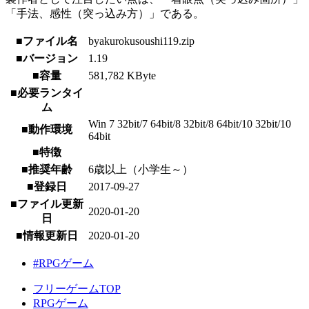
「手法、感性（突っ込み方）」である。
■ファイル名
byakurokusoushi119.zip
■バージョン
1.19
■容量
581,782 KByte
■必要ランタイ
ム
Win 7 32bit/7 64bit/8 32bit/8 64bit/10 32bit/10
■動作環境
64bit
■特徴
■推奨年齢
6歳以上（小学生～）
■登録日
2017-09-27
■ファイル更新
2020-01-20
日
■情報更新日
2020-01-20
#RPGゲーム
フリーゲームTOP
RPGゲーム