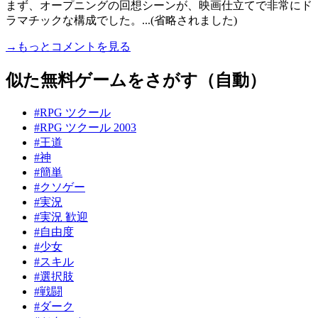
まず、オープニングの回想シーンが、映画仕立てで非常にド
ラマチックな構成でした。...(省略されました)
→もっとコメントを見る
似た無料ゲームをさがす（自動）
#RPG ツクール
#RPG ツクール 2003
#王道
#神
#簡単
#クソゲー
#実況
#実況 歓迎
#自由度
#少女
#スキル
#選択肢
#戦闘
#ダーク