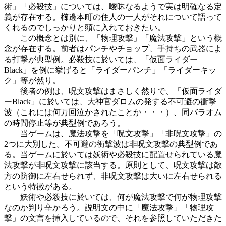
術」「必殺技」については、曖昧なるようで実は明確なる定
義が存在する。櫛邊本町の住人の一人がそれについて語って
くれるのでしっかりと頭に入れておきたい。
この概念とは別に、「物理攻撃」「魔法攻撃」という概
念が存在する。前者はパンチやチョップ、手持ちの武器によ
る打撃が典型例。必殺技に於いては、「仮面ライダー
Black」を例に挙げると「ライダーパンチ」「ライダーキッ
ク」等が然り。
後者の例は、呪文攻撃はまさしく然りで、「仮面ライダ
ーBlack」に於いては、大神官ダロムの発する不可避の衝撃
波（これには何万回泣かされたことか・・・）、同バラオム
の時間停止等が典型例であろう。
当ゲームは、魔法攻撃を「呪文攻撃」「非呪文攻撃」の
2つに大別した。不可避の衝撃波は非呪文攻撃の典型例であ
る。当ゲームに於いては妖術や必殺技に配置せられている魔
法攻撃が非呪文攻撃に該当する。原則として、呪文攻撃は敵
方の防御に左右せられず、非呪文攻撃は大いに左右せられる
という特徴がある。
妖術や必殺技に於いては、何が魔法攻撃で何が物理攻撃
なのか判り辛かろう。説明文の中に「魔法攻撃」「物理攻
撃」の文言を挿入しているので、それを参照していただきた