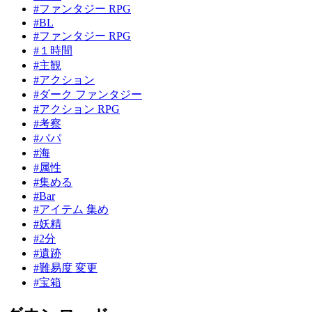
#ファンタジー RPG
#BL
#ファンタジー RPG
#１時間
#主観
#アクション
#ダーク ファンタジー
#アクション RPG
#考察
#パパ
#海
#属性
#集める
#Bar
#アイテム 集め
#妖精
#2分
#遺跡
#難易度 変更
#宝箱