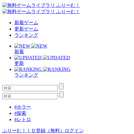
新着ゲーム
更新ゲーム
ランキング
新着
更新
ランキング
#ホラー
#探索
#レトロ
ふりーむ！ＩＤ登録（無料）
ログイン