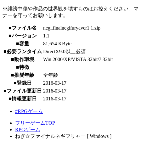
※誹謗中傷や作品の世界観を壊すものはお控えください。マ
ナーを守ってお願いします。
■ファイル名
negi.finalnegifuryaver1.1.zip
■バージョン
1.1
■容量
81,654 KByte
■必要ランタイム
DirectX9.0以上必須
■動作環境
Win 2000/XP/VISTA 32bit/7 32bit
■特徴
■推奨年齢
全年齢
■登録日
2016-03-17
■ファイル更新日
2016-03-17
■情報更新日
2016-03-17
#RPGゲーム
フリーゲームTOP
RPGゲーム
ねぎ☆ファイナルネギフリャー [ Windows ]