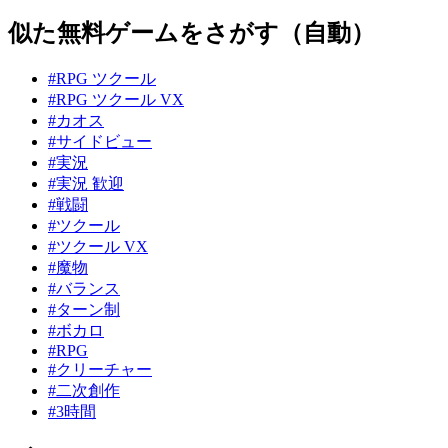
似た無料ゲームをさがす（自動）
#RPG ツクール
#RPG ツクール VX
#カオス
#サイドビュー
#実況
#実況 歓迎
#戦闘
#ツクール
#ツクール VX
#魔物
#バランス
#ターン制
#ボカロ
#RPG
#クリーチャー
#二次創作
#3時間