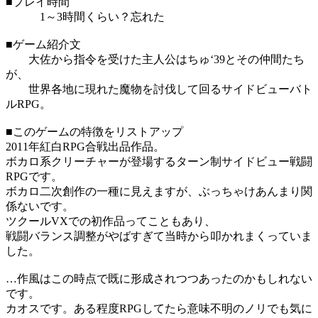
■プレイ時間
1～3時間くらい？忘れた
■ゲーム紹介文
大佐から指令を受けた主人公はちゅ‘39とその仲間たち
が、
世界各地に現れた魔物を討伐して回るサイドビューバト
ルRPG。
■このゲームの特徴をリストアップ
2011年紅白RPG合戦出品作品。
ボカロ系クリーチャーが登場するターン制サイドビュー戦闘
RPGです。
ボカロ二次創作の一種に見えますが、ぶっちゃけあんまり関
係ないです。
ツクールVXでの初作品ってこともあり、
戦闘バランス調整がやばすぎて当時から叩かれまくっていま
した。
…作風はこの時点で既に形成されつつあったのかもしれない
です。
カオスです。ある程度RPGしてたら意味不明のノリでも気に