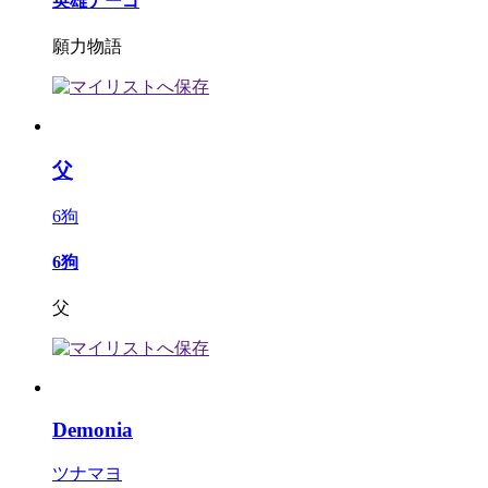
英雄ナーゴ
願力物語
父
6狗
6狗
父
Demonia
ツナマヨ