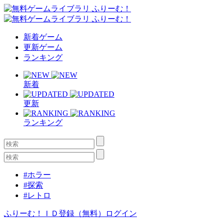
新着ゲーム
更新ゲーム
ランキング
新着
更新
ランキング
#ホラー
#探索
#レトロ
ふりーむ！ＩＤ登録（無料）
ログイン