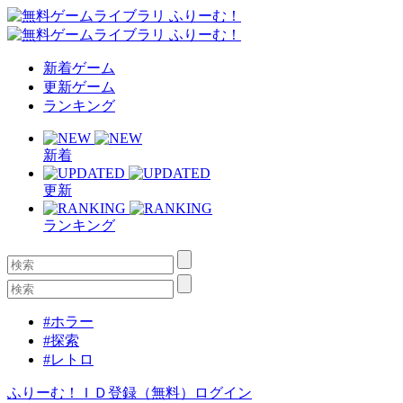
新着ゲーム
更新ゲーム
ランキング
新着
更新
ランキング
#ホラー
#探索
#レトロ
ふりーむ！ＩＤ登録（無料）
ログイン