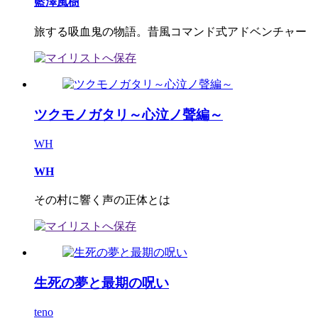
藍澤風樹
旅する吸血鬼の物語。昔風コマンド式アドベンチャー
ツクモノガタリ～心泣ノ聲編～
WH
WH
その村に響く声の正体とは
生死の夢と最期の呪い
teno