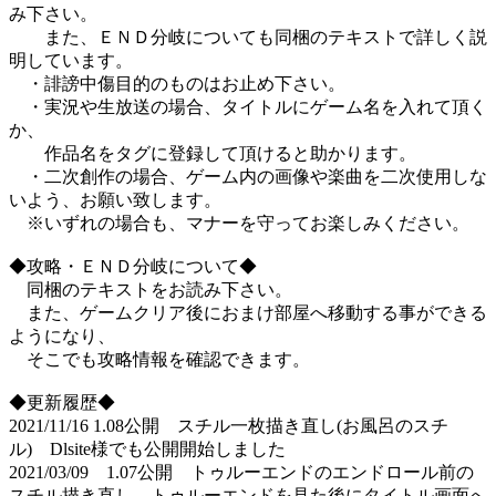
み下さい。
また、ＥＮＤ分岐についても同梱のテキストで詳しく説
明しています。
・誹謗中傷目的のものはお止め下さい。
・実況や生放送の場合、タイトルにゲーム名を入れて頂く
か、
作品名をタグに登録して頂けると助かります。
・二次創作の場合、ゲーム内の画像や楽曲を二次使用しな
いよう、お願い致します。
※いずれの場合も、マナーを守ってお楽しみください。
◆攻略・ＥＮＤ分岐について◆
同梱のテキストをお読み下さい。
また、ゲームクリア後におまけ部屋へ移動する事ができる
ようになり、
そこでも攻略情報を確認できます。
◆更新履歴◆
2021/11/16 1.08公開 スチル一枚描き直し(お風呂のスチ
ル) Dlsite様でも公開開始しました
2021/03/09 1.07公開 トゥルーエンドのエンドロール前の
スチル描き直し、トゥルーエンドを見た後にタイトル画面へ