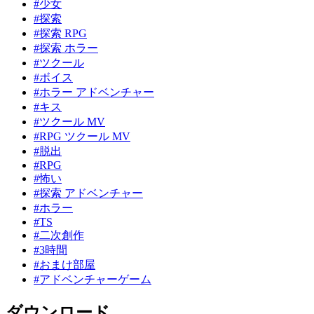
#少女
#探索
#探索 RPG
#探索 ホラー
#ツクール
#ボイス
#ホラー アドベンチャー
#キス
#ツクール MV
#RPG ツクール MV
#脱出
#RPG
#怖い
#探索 アドベンチャー
#ホラー
#TS
#二次創作
#3時間
#おまけ部屋
#アドベンチャーゲーム
ダウンロード