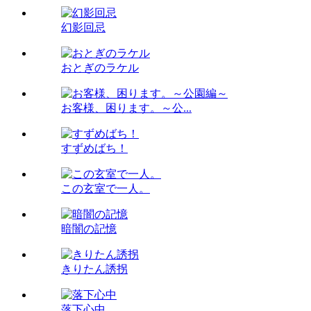
幻影回忌
おとぎのラケル
お客様、困ります。～公...
すずめばち！
この玄室で一人。
暗闇の記憶
きりたん誘拐
落下心中