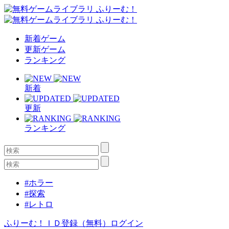
新着ゲーム
更新ゲーム
ランキング
新着
更新
ランキング
#ホラー
#探索
#レトロ
ふりーむ！ＩＤ登録（無料）
ログイン