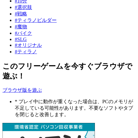
#10分
#選択肢
#戦略
#ティラノビルダー
#魔物
#バイク
#SLG
#オリジナル
#ティラノ
このフリーゲームを今すぐブラウザで
遊ぶ！
ブラウザ版を遊ぶ
* プレイ中に動作が重くなった場合は、PCのメモリが
不足している可能性があります。不要なソフトやタブ
を閉じると改善します。