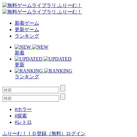
新着ゲーム
更新ゲーム
ランキング
新着
更新
ランキング
#ホラー
#探索
#レトロ
ふりーむ！ＩＤ登録（無料）
ログイン