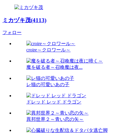
ミカヅキ茂(4113)
フォロー
croire～クロワール～
魔を破る者～召喚魔は夜...
レ猫の可愛いあの子
ドレッド レッド ドラゴン
異邦世界２～青い恋の矢～