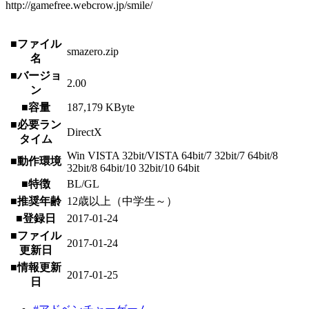
http://gamefree.webcrow.jp/smile/
■ファイル
smazero.zip
名
■バージョ
2.00
ン
■容量
187,179 KByte
■必要ラン
DirectX
タイム
Win VISTA 32bit/VISTA 64bit/7 32bit/7 64bit/8
■動作環境
32bit/8 64bit/10 32bit/10 64bit
■特徴
BL/GL
■推奨年齢
12歳以上（中学生～）
■登録日
2017-01-24
■ファイル
2017-01-24
更新日
■情報更新
2017-01-25
日