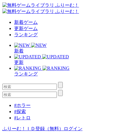
新着ゲーム
更新ゲーム
ランキング
新着
更新
ランキング
#ホラー
#探索
#レトロ
ふりーむ！ＩＤ登録（無料）
ログイン