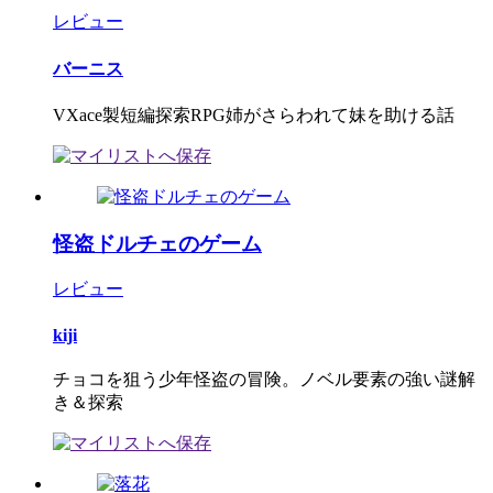
レビュー
バーニス
VXace製短編探索RPG姉がさらわれて妹を助ける話
怪盗ドルチェのゲーム
レビュー
kiji
チョコを狙う少年怪盗の冒険。ノベル要素の強い謎解
き＆探索