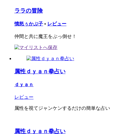
ララの冒険
憤怒ぅかぶ子
•
レビュー
仲間と共に魔王をぶっ倒せ！
属性ｄｙａｎ拳占い
ｄｙａｎ
レビュー
属性を視てジャンケンするだけの簡単な占い
属性ｄｙａｎ拳占い