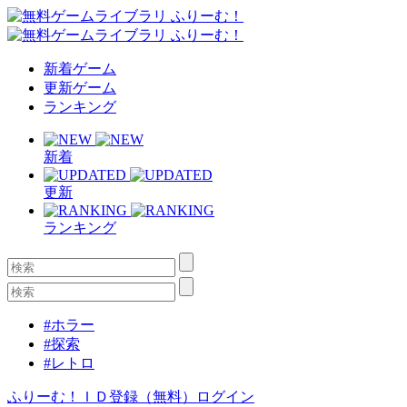
新着ゲーム
更新ゲーム
ランキング
新着
更新
ランキング
#ホラー
#探索
#レトロ
ふりーむ！ＩＤ登録（無料）
ログイン