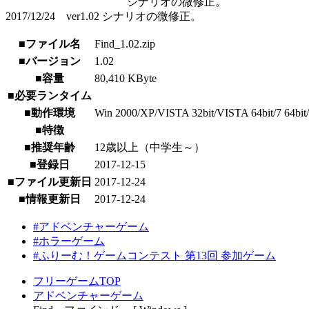
シナリオの微修正。
2017/12/24 ver1.02 シナリオの微修正。
■ファイル名
Find_1.02.zip
■バージョン
1.02
■容量
80,410 KByte
■必要ランタイム
■動作環境
Win 2000/XP/VISTA 32bit/VISTA 64bit/7 64bit/8 
■特徴
■推奨年齢
12歳以上（中学生～）
■登録日
2017-12-15
■ファイル更新日
2017-12-24
■情報更新日
2017-12-24
#アドベンチャーゲーム
#ホラーゲーム
#ふりーむ！ゲームコンテスト 第13回 参加ゲーム
フリーゲームTOP
アドベンチャーゲーム