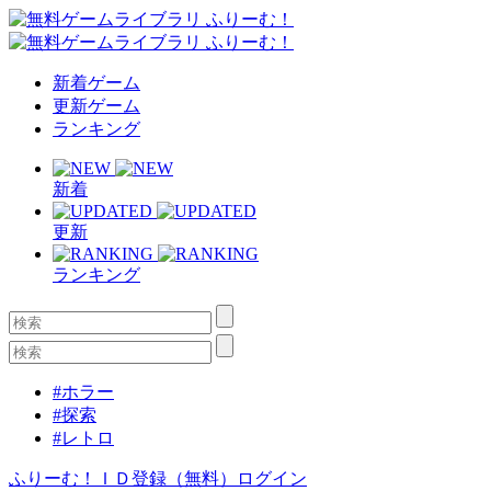
新着ゲーム
更新ゲーム
ランキング
新着
更新
ランキング
#ホラー
#探索
#レトロ
ふりーむ！ＩＤ登録（無料）
ログイン