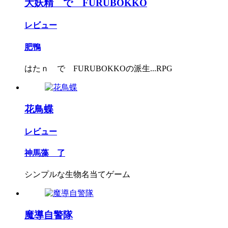
大妖精 で FURUBOKKO
レビュー
肥鴨
はたｎ で FURUBOKKOの派生...RPG
花鳥蝶
レビュー
神馬藻 了
シンプルな生物名当てゲーム
魔導自警隊