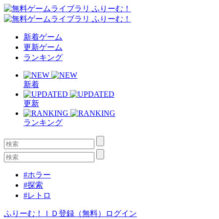
新着ゲーム
更新ゲーム
ランキング
新着
更新
ランキング
#ホラー
#探索
#レトロ
ふりーむ！ＩＤ登録（無料）
ログイン