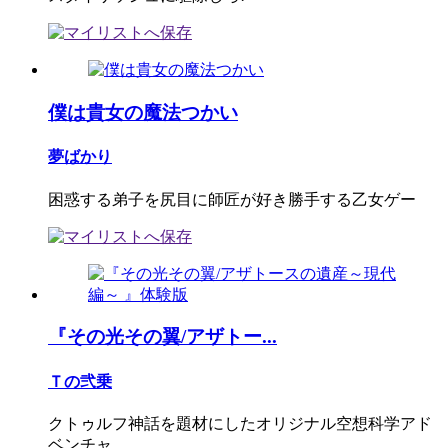
僕は貴女の魔法つかい
夢ばかり
困惑する弟子を尻目に師匠が好き勝手する乙女ゲー
『その光その翼/アザトー...
Ｔの弐乗
クトゥルフ神話を題材にしたオリジナル空想科学アド
ベンチャ...