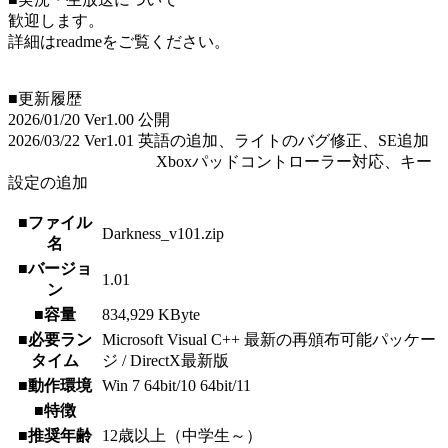
歓迎します。
詳細はreadmeをご覧ください。
■更新履歴
2026/01/20 Ver1.00 公開
2026/03/22 Ver1.01 英語の追加、ライトのバグ修正、SE追加
Xboxパッドコントローラー対応、キー
設定の追加
■ファイル
Darkness_v101.zip
名
■バージョ
1.01
ン
■容量
834,929 KByte
■必要ラン
Microsoft Visual C++ 最新の再頒布可能パッケー
タイム
ジ / DirectX最新版
■動作環境
Win 7 64bit/10 64bit/11
■特徴
■推奨年齢
12歳以上（中学生～）