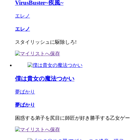
VirusBuster~疾風~
エレノ
エレノ
スタイリッシュに駆除しろ!
僕は貴女の魔法つかい
夢ばかり
夢ばかり
困惑する弟子を尻目に師匠が好き勝手する乙女ゲー