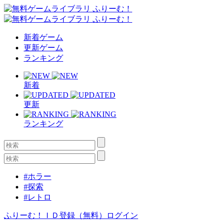
新着ゲーム
更新ゲーム
ランキング
新着
更新
ランキング
#ホラー
#探索
#レトロ
ふりーむ！ＩＤ登録（無料）
ログイン