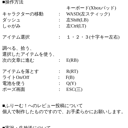
■操作方法
キーボード(Xboxパッド)
キャラクターの移動 ： WASD(左スティック)
ダッシュ ： 左Shift(LB)
しゃがみ ： 左Ctrl(LT)
アイテム選択 ： １・２・３(十字キー左右)
調べる、拾う、
選択したアイテムを使う、
次の文章に進む ： E(RB)
アイテムを落とす ： R(RT)
ライトOn/Off ： F(B)
電池を使う ： Q(Y)
ポーズ画面 ： ESC(三)
■ふりーむ！へのレビュー投稿について
個人で制作したものですので、お手柔らかにお願いします。
■実況・生放送について