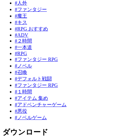
#人外
#ファンタジー
#魔王
#キス
#RPG おすすめ
#ADV
#２時間
#一本道
#RPG
#ファンタジー RPG
#ノベル
#召喚
#デフォルト戦闘
#ファンタジー RPG
#１時間
#アイテム 集め
#アドベンチャーゲーム
#悪役
#ノベルゲーム
ダウンロード