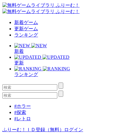
新着ゲーム
更新ゲーム
ランキング
新着
更新
ランキング
#ホラー
#探索
#レトロ
ふりーむ！ＩＤ登録（無料）
ログイン