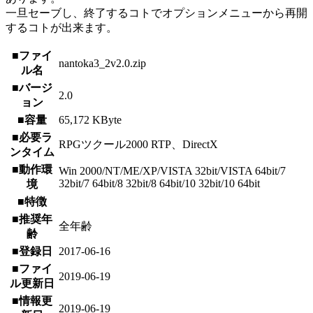
一旦セーブし、終了するコトでオプションメニューから再開
するコトが出来ます。
■ファイ
nantoka3_2v2.0.zip
ル名
■バージ
2.0
ョン
■容量
65,172 KByte
■必要ラ
RPGツクール2000 RTP、DirectX
ンタイム
■動作環
Win 2000/NT/ME/XP/VISTA 32bit/VISTA 64bit/7
32bit/7 64bit/8 32bit/8 64bit/10 32bit/10 64bit
境
■特徴
■推奨年
全年齢
齢
■登録日
2017-06-16
■ファイ
2019-06-19
ル更新日
■情報更
2019-06-19