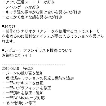
・アツい王道ストーリーが好き
・ノベルゲームが好き
・キャラ達の賑やかな掛け合いを見るのが好き
・とにかく色々な話を見るのが好き
■おまけ
・前作のシナリオクリアデータを使用するコトでストーリー
を進めるのに便利なアイテムが手に入るミッションを受けら
れます。
■レビュー、ファンイラスト投稿について
お気軽にどうぞ！
- - - - - - - - - - - - - - - - - - - - - - - - - - - - - -
2019.06.18 Ver2.0
・ジーンの独り言を追加
・達成済みミッションの見返し機能を追加
・一部のテキストを修正
・一部のグラフィックを修正
・一部演出を修正・追加
・一部BGMのループ対応
・その他細かい修正