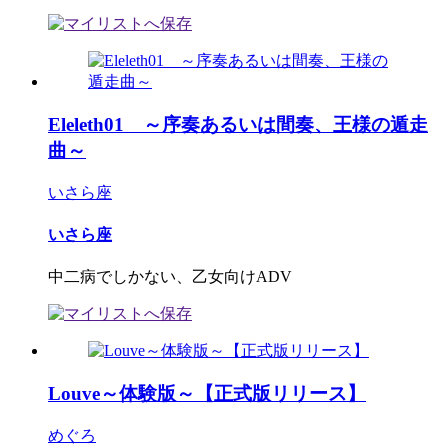
Eleleth01 ～序奏あるいは間奏、王様の遁走
曲～
いさら座
いさら座
中二病でしかない、乙女向けADV
Louve～体験版～【正式版リリース】
めぐろ