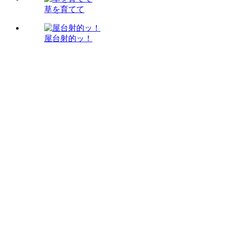
草を育てて
屋台射的ッ！