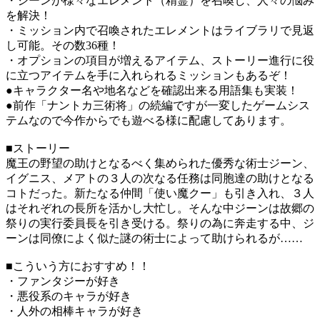
・ジーンが様々なエレメント（精霊）を召喚し、人々の悩み
を解決！
・ミッション内で召喚されたエレメントはライブラリで見返
し可能。その数36種！
・オプションの項目が増えるアイテム、ストーリー進行に役
に立つアイテムを手に入れられるミッションもあるぞ！
●キャラクター名や地名などを確認出来る用語集も実装！
●前作「ナントカ三術将」の続編ですが一変したゲームシス
テムなので今作からでも遊べる様に配慮してあります。
■ストーリー
魔王の野望の助けとなるべく集められた優秀な術士ジーン、
イグニス、メアトの３人の次なる任務は同胞達の助けとなる
コトだった。新たなる仲間「使い魔クー」も引き入れ、３人
はそれぞれの長所を活かし大忙し。そんな中ジーンは故郷の
祭りの実行委員長を引き受ける。祭りの為に奔走する中、ジ
ーンは同僚によく似た謎の術士によって助けられるが……
■こういう方におすすめ！！
・ファンタジーが好き
・悪役系のキャラが好き
・人外の相棒キャラが好き