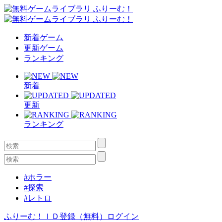
新着ゲーム
更新ゲーム
ランキング
新着
更新
ランキング
#ホラー
#探索
#レトロ
ふりーむ！ＩＤ登録（無料）
ログイン