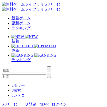
新着ゲーム
更新ゲーム
ランキング
新着
更新
ランキング
#ホラー
#探索
#レトロ
ふりーむ！ＩＤ登録（無料）
ログイン