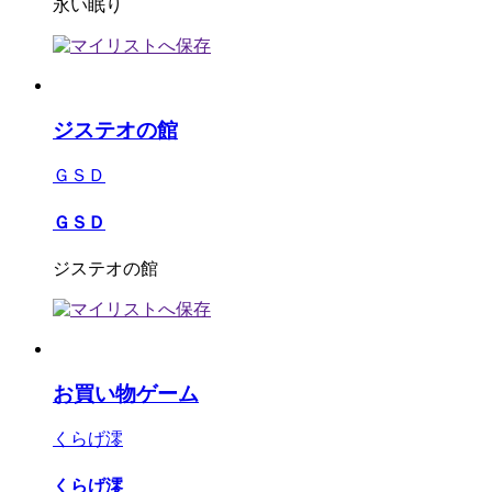
永い眠り
ジステオの館
ＧＳＤ
ＧＳＤ
ジステオの館
お買い物ゲーム
くらげ澪
くらげ澪