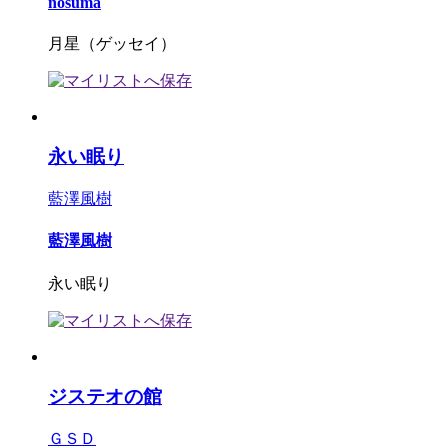
nosuma
月星（ゲッセイ）
永い眠り
藍澤風樹
藍澤風樹
永い眠り
ジステオの館
ＧＳＤ