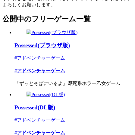
よろしくお願いします。
公開中のフリーゲーム一覧
Possessed(ブラウザ版)
#アドベンチャーゲーム
#アドベンチャーゲーム
「ずっとそばにいるよ」即死系ホラー乙女ゲーム
Possessed(DL版)
#アドベンチャーゲーム
#アドベンチャーゲーム