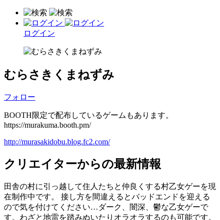
ログイン
むらさきくまねずみ
フォロー
BOOTH限定で配布しているゲームもあります。
https://murakuma.booth.pm/
http://murasakidobu.blog.fc2.com/
クリエイターからの最新情報
田舎の村に引っ越して住人たちと仲良くする村乙女ゲーを現
在制作中です。 接し方を間違えるとバッドエンドを迎える
ので気を付けてください…ダーク、闇深、鬱な乙女ゲーで
す。わざと地雷を踏みぬいたりオラオラするのも可能です。