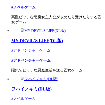
#ノベルゲーム
高慢ビッチな悪魔女主人公が攻めたり受けたりする乙
女ゲーム
MY DEVIL'S LIFE(DL版)
#アドベンチャーゲーム
#アドベンチャーゲーム
陽気でビッチな悪魔生活を送る乙女ゲーム
フハイノキミ(DL版)
#ノベルゲーム