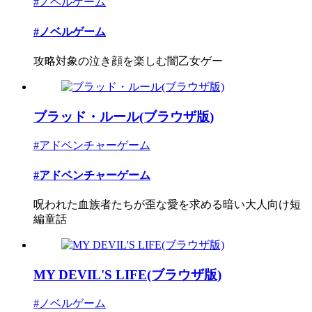
#ノベルゲーム
#ノベルゲーム
攻略対象の泣き顔を楽しむ闇乙女ゲー
ブラッド・ルール(ブラウザ版)
#アドベンチャーゲーム
#アドベンチャーゲーム
呪われた血族者たちが歪な愛を求める暗い大人向け短
編童話
MY DEVIL'S LIFE(ブラウザ版)
#ノベルゲーム