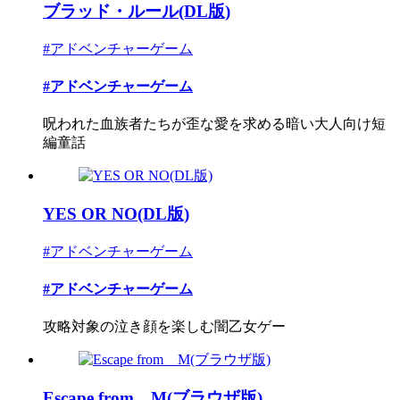
ブラッド・ルール(DL版)
#アドベンチャーゲーム
#アドベンチャーゲーム
呪われた血族者たちが歪な愛を求める暗い大人向け短
編童話
YES OR NO(DL版)
#アドベンチャーゲーム
#アドベンチャーゲーム
攻略対象の泣き顔を楽しむ闇乙女ゲー
Escape from M(ブラウザ版)