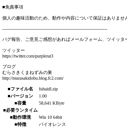
■免責事項
個人の趣味活動のため、動作や内容について保証はありませ
--------------------------------------------------------------------------
バグ報告、ご意見ご感想があればメールフォーム、ツイッタ
ツイッター
https://twitter.com/purplerat3
ブログ
むらさきくまねずみの巣
http://murasakidobu.blog.fc2.com/
■ファイル名
fuhaidl.zip
■バージョン
1.00
■容量
58,641 KByte
■必要ランタイム
■動作環境
Win 10 64bit
■特徴
バイオレンス