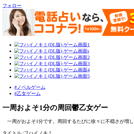
フォロー
#ノベルゲーム
#乙女ゲーム
一周およそ1分の周回鬱乙女ゲー
一周がおよそ1分です。周回するたびに徐々に不穏さが増し
タイトル :フハイノキミ