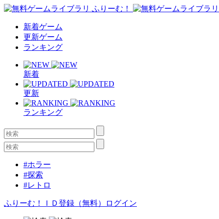
新着ゲーム
更新ゲーム
ランキング
新着
更新
ランキング
#ホラー
#探索
#レトロ
ふりーむ！ＩＤ登録（無料）
ログイン