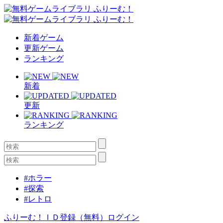
新着ゲーム
更新ゲーム
ランキング
新着
更新
ランキング
#ホラー
#探索
#レトロ
ふりーむ！ＩＤ登録（無料）
ログイン