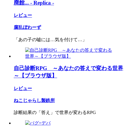
廃館... - Replica -
レビュー
腐乱ぼわーず
「あの子の嘘には…気を付けて…」
自己診断RPG ～あなたの答えで変わる世界
～【ブラウザ版】
レビュー
ねこじゃらし製鉄所
診断結果の「答え」で世界が変わるRPG