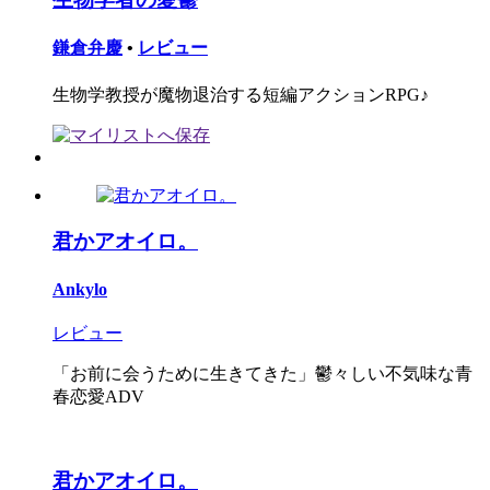
鎌倉弁慶
•
レビュー
生物学教授が魔物退治する短編アクションRPG♪
君かアオイロ。
Ankylo
レビュー
「お前に会うために生きてきた」鬱々しい不気味な青
春恋愛ADV
君かアオイロ。