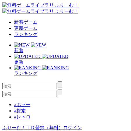
新着ゲーム
更新ゲーム
ランキング
新着
更新
ランキング
#ホラー
#探索
#レトロ
ふりーむ！ＩＤ登録（無料）
ログイン