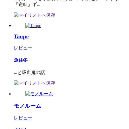
「逆転」ギ...
Taupe
レビュー
魚住冬
...と吸血鬼の話
モノルーム
レビュー