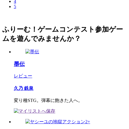
4
5
ふりーむ！ゲームコンテスト参加ゲー
ムを遊んでみませんか？
墨伝
レビュー
久乃 銑泉
変り種STG。弾幕に飽きた人へ。