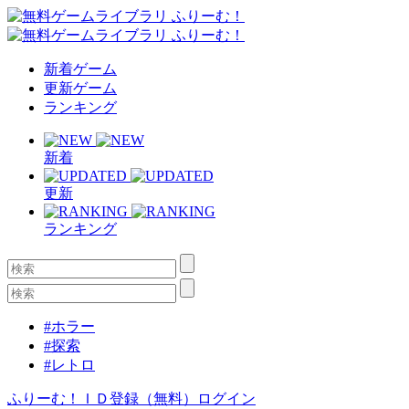
新着ゲーム
更新ゲーム
ランキング
新着
更新
ランキング
#ホラー
#探索
#レトロ
ふりーむ！ＩＤ登録（無料）
ログイン