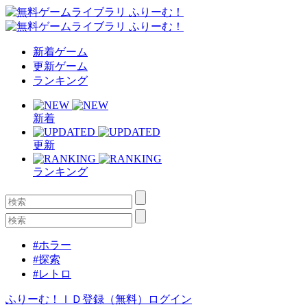
新着ゲーム
更新ゲーム
ランキング
新着
更新
ランキング
#ホラー
#探索
#レトロ
ふりーむ！ＩＤ登録（無料）
ログイン