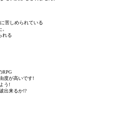
国に苦しめられている
た。
られる
RPG
自由度が高いです!
よう!
出来るか!?