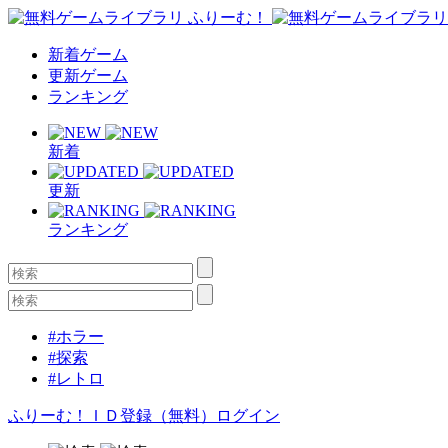
新着ゲーム
更新ゲーム
ランキング
新着
更新
ランキング
#ホラー
#探索
#レトロ
ふりーむ！ＩＤ登録（無料）
ログイン