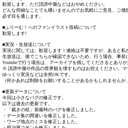
歓迎します、ただ誹謗中傷などはおやめください。
どんな些細なことでも構いませんのでお気軽にご意見、ご感
必ず目を通します。
■ふりーむ！へのファンイラスト投稿について
歓迎します!
■実況・生放送について
実況に関しては、歓迎します！連絡は不要ですが、あると私
生放送は、後でこちらが確認できないため、行う場合、事前
Youtubeで行う場合は、アーカイブを残してくださるとあり
※ 誹謗中傷や作品の世界観を壊すものはお控えください。マ
ゆっくり実況などは全然OKです。
（何かあれば削除をお願いすることがあるかもしれませんが
■更新データについて
今回は小さなバグの修正です。
以下は過去の更新です。
・「裁きの杖」装備時のバグを修正しました。
・データ集の間違いを修正しました。
・ワープ地点のミスを修正しました。
・鍛冶屋コモンを修正しました。