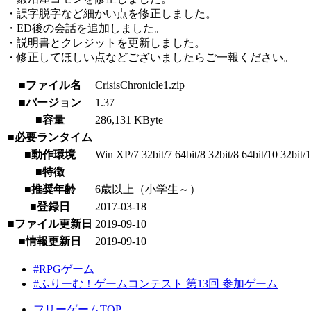
・誤字脱字など細かい点を修正しました。
・ED後の会話を追加しました。
・説明書とクレジットを更新しました。
・修正してほしい点などございましたらご一報ください。
■ファイル名
CrisisChronicle1.zip
■バージョン
1.37
■容量
286,131 KByte
■必要ランタイム
■動作環境
Win XP/7 32bit/7 64bit/8 32bit/8 64bit/10 32bit/1
■特徴
■推奨年齢
6歳以上（小学生～）
■登録日
2017-03-18
■ファイル更新日
2019-09-10
■情報更新日
2019-09-10
#RPGゲーム
#ふりーむ！ゲームコンテスト 第13回 参加ゲーム
フリーゲームTOP