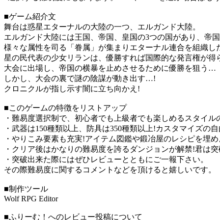
■ゲーム紹介文
舞台は惑星エターナルの大陸の一つ、エルガンド大陸。
エルガンド大陸には王国、帝国、皇国の3つの国があり、帝
様々な属性を司る「眷属」が集まりエターナル連合を組織し
星の民代表の少女リランは、優勝すれば国際的な発言権が得
大会に出場し、帝国の横暴を止めさせるために優勝を狙う…
しかし、大会の裏で謎の陰謀が動き出す…!
クロニクルが指し示す闇に立ち向かえ!
■このゲームの特徴をリストアップ
・難易度選択制で、初心者でも上級者でも楽しめるスタイルの
・武器は150種類以上、防具は350種類以上!カスタマイズの
・やりこみ要素も充実!アイテム図鑑や鍛冶屋のレシピを埋め
・クリア後はかなりの難易度を誇るダンジョンが解禁!君は突破
・突破出来た際にはぜひレビューとともにご一報下さい。
その際難易度に関するコメントなどを頂けると嬉しいです。
■制作ツール
Wolf RPG Editor
■ふりーむ！へのレビュー投稿について