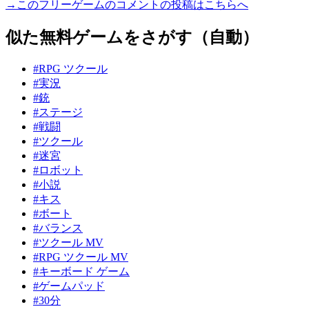
→このフリーゲームのコメントの投稿はこちらへ
似た無料ゲームをさがす（自動）
#RPG ツクール
#実況
#銃
#ステージ
#戦闘
#ツクール
#迷宮
#ロボット
#小説
#キス
#ボート
#バランス
#ツクール MV
#RPG ツクール MV
#キーボード ゲーム
#ゲームパッド
#30分