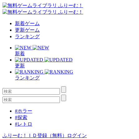
新着ゲーム
更新ゲーム
ランキング
新着
更新
ランキング
#ホラー
#探索
#レトロ
ふりーむ！ＩＤ登録（無料）
ログイン