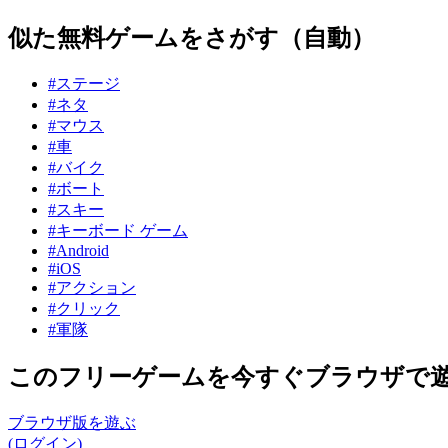
似た無料ゲームをさがす（自動）
#ステージ
#ネタ
#マウス
#車
#バイク
#ボート
#スキー
#キーボード ゲーム
#Android
#iOS
#アクション
#クリック
#軍隊
このフリーゲームを今すぐブラウザで
ブラウザ版を遊ぶ
(ログイン)