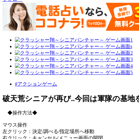
#アクションゲーム
破天荒シニアが再び..今回は軍隊の基地
◆操作方法◆
マウス操作
左クリック：決定/調べる/指定場所へ移動
右クリック：キャンセル/メニュー画面の開閉