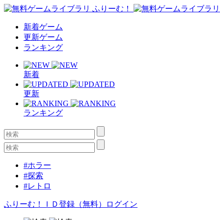
新着ゲーム
更新ゲーム
ランキング
新着
更新
ランキング
#ホラー
#探索
#レトロ
ふりーむ！ＩＤ登録（無料）
ログイン