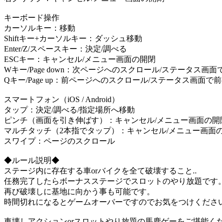
キーボード操作
カーソルキー：移動
Shiftキー+カーソルキー：ダッシュ移動
Enter/Z/スペースキー：決定/調べる
ESCキー：キャンセル/メニュー画面の開閉
Wキー/Page down：次ページへのスクロール/ステータス
Qキー/Page up：前ページへのスクロール/ステータス画面
スマートフォン（iOS / Android）
タップ：決定/調べる/指定場所へ移動
ピンチ（画面を引き伸ばす）：キャンセル/メニュー画面の開
マルチタッチ（2本指でタップ）：キャンセル/メニュー画面
スワイプ：ページのスクロール
◆ルール説明◆
ステージ内に存在する車orバイクを全て破壊すること..
任務完了したらボーナスステージでスロットのやり放題です
再び破壊しに基地に向かう事も可能です。
時間切れになるとゲームオーバーですのでお気をつけくださ
車壊しアクションorスロットやり放題の馬鹿ゲーをご堪能く