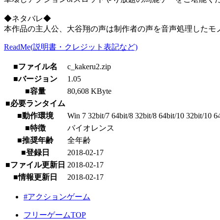
◆ネタバレ◆
本作品の主人公、大谷翔の声は制作者の声を音声処理したモ
ReadMe(説明書・クレジット表記など)
■ファイル名
c_kakeru2.zip
■バージョン
1.05
■容量
80,608 KByte
■必要ランタイム
■動作環境
Win 7 32bit/7 64bit/8 32bit/8 64bit/10 32bit/10 
■特徴
バイオレンス
■推奨年齢
全年齢
■登録日
2018-02-17
■ファイル更新日
2018-02-17
■情報更新日
2018-02-17
#アクションゲーム
フリーゲームTOP