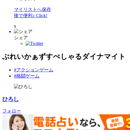
マイリストへ保存
後で便利♪ Click!
x
シェア
ぶれいかぁずすぺしゃるダイナマイト
#アクションゲーム
#格闘ゲーム
ひろし
フォロー