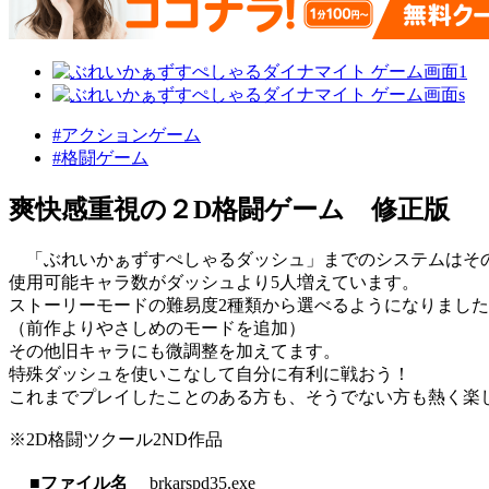
#アクションゲーム
#格闘ゲーム
爽快感重視の２D格闘ゲーム 修正版
「ぶれいかぁずすぺしゃるダッシュ」までのシステムはそ
使用可能キャラ数がダッシュより5人増えています。
ストーリーモードの難易度2種類から選べるようになりまし
（前作よりやさしめのモードを追加）
その他旧キャラにも微調整を加えてます。
特殊ダッシュを使いこなして自分に有利に戦おう！
これまでプレイしたことのある方も、そうでない方も熱く楽
※2D格闘ツクール2ND作品
■ファイル名
brkarspd35.exe