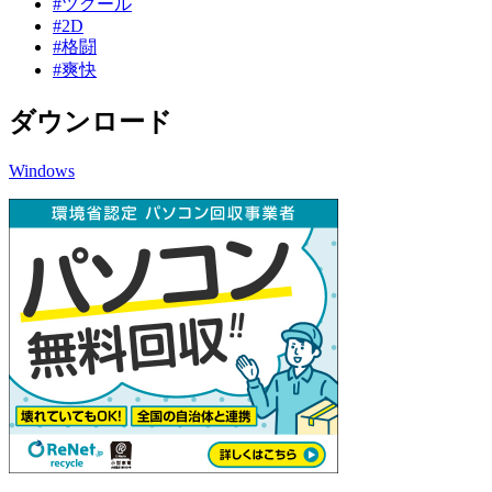
#ツクール
#2D
#格闘
#爽快
ダウンロード
Windows