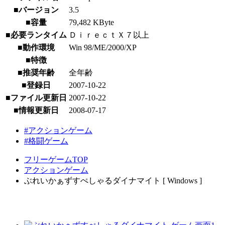
■バージョン
3.5
■容量
79,482 KByte
■必要ランタイム
ＤｉｒｅｃｔＸ７以上
■動作環境
Win 98/ME/2000/XP
■特徴
■推奨年齢
全年齢
■登録日
2007-10-22
■ファイル更新日
2007-10-22
■情報更新日
2008-07-17
#アクションゲーム
#格闘ゲーム
フリーゲームTOP
アクションゲーム
ぶれいかぁずすぺしゃるダイナマイト [ Windows ]