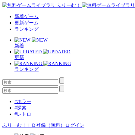
新着ゲーム
更新ゲーム
ランキング
新着
更新
ランキング
#ホラー
#探索
#レトロ
ふりーむ！ＩＤ登録（無料）
ログイン