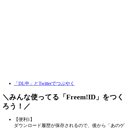
「DL中」とTwitterでつぶやく
＼みんな使ってる「
Freem!ID
」をつく
ろう！／
【便利1】
ダウンロード履歴が保存されるので、後から「あのゲ