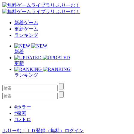
新着ゲーム
更新ゲーム
ランキング
新着
更新
ランキング
#ホラー
#探索
#レトロ
ふりーむ！ＩＤ登録（無料）
ログイン