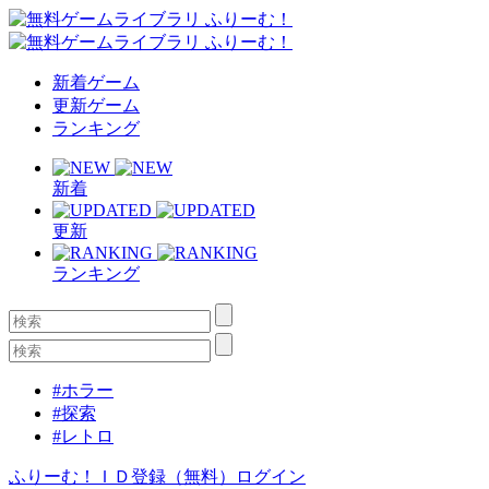
新着ゲーム
更新ゲーム
ランキング
新着
更新
ランキング
#ホラー
#探索
#レトロ
ふりーむ！ＩＤ登録（無料）
ログイン