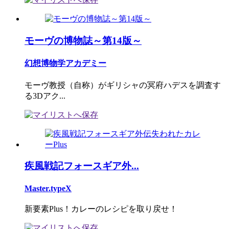
モーヴの博物誌～第14版～
幻想博物学アカデミー
モーヴ教授（自称）がギリシャの冥府ハデスを調査す
る3Dアク...
疾風戦記フォースギア外...
Master.typeX
新要素Plus！カレーのレシピを取り戻せ！