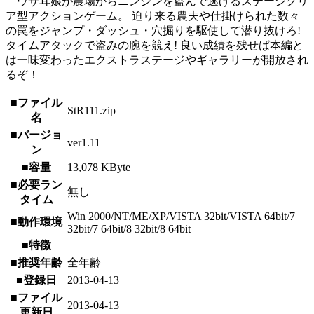
ウサ耳娘が農場からニンジンを盗んで逃げるステージクリ
ア型アクションゲーム。 迫り来る農夫や仕掛けられた数々
の罠をジャンプ・ダッシュ・穴掘りを駆使して潜り抜けろ!
タイムアタックで盗みの腕を競え! 良い成績を残せば本編と
は一味変わったエクストラステージやギャラリーが開放され
るぞ！
■ファイル
StR111.zip
名
■バージョ
ver1.11
ン
■容量
13,078 KByte
■必要ラン
無し
タイム
Win 2000/NT/ME/XP/VISTA 32bit/VISTA 64bit/7
■動作環境
32bit/7 64bit/8 32bit/8 64bit
■特徴
■推奨年齢
全年齢
■登録日
2013-04-13
■ファイル
2013-04-13
更新日