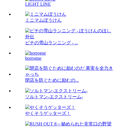
LIGHT LINE
ミニマムぼうけん
ピチの雪山ランニング - ...
horrogue
閉店を防ぐために励むの...
ソルトマン-エクストリーム-
やくそうゲッターズ！