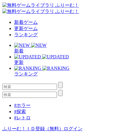
新着ゲーム
更新ゲーム
ランキング
新着
更新
ランキング
#ホラー
#探索
#レトロ
ふりーむ！ＩＤ登録（無料）
ログイン