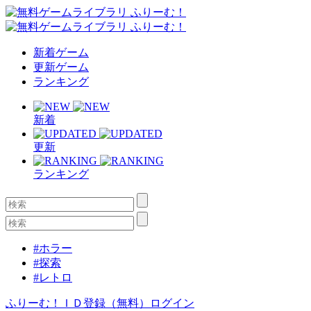
新着ゲーム
更新ゲーム
ランキング
新着
更新
ランキング
#ホラー
#探索
#レトロ
ふりーむ！ＩＤ登録（無料）
ログイン