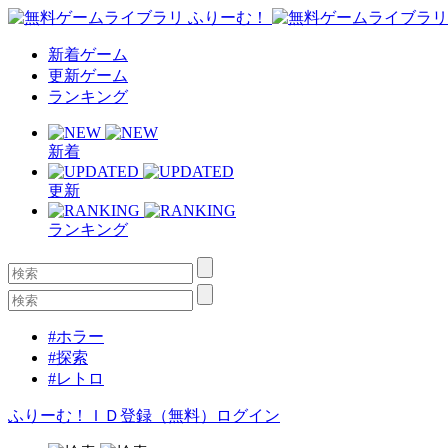
新着ゲーム
更新ゲーム
ランキング
新着
更新
ランキング
#ホラー
#探索
#レトロ
ふりーむ！ＩＤ登録（無料）
ログイン