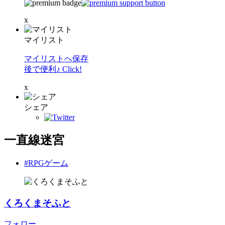
x
マイリスト
マイリストへ保存
後で便利♪ Click!
x
シェア
一直線迷宮
#RPGゲーム
くろくまそふと
フォロー