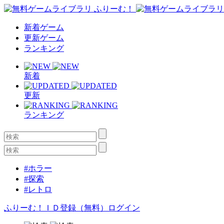
新着ゲーム
更新ゲーム
ランキング
新着
更新
ランキング
#ホラー
#探索
#レトロ
ふりーむ！ＩＤ登録（無料）
ログイン