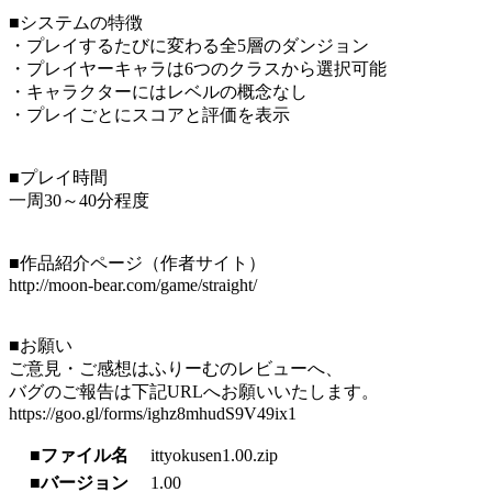
■システムの特徴
・プレイするたびに変わる全5層のダンジョン
・プレイヤーキャラは6つのクラスから選択可能
・キャラクターにはレベルの概念なし
・プレイごとにスコアと評価を表示
■プレイ時間
一周30～40分程度
■作品紹介ページ（作者サイト）
http://moon-bear.com/game/straight/
■お願い
ご意見・ご感想はふりーむのレビューへ、
バグのご報告は下記URLへお願いいたします。
https://goo.gl/forms/ighz8mhudS9V49ix1
■ファイル名
ittyokusen1.00.zip
■バージョン
1.00