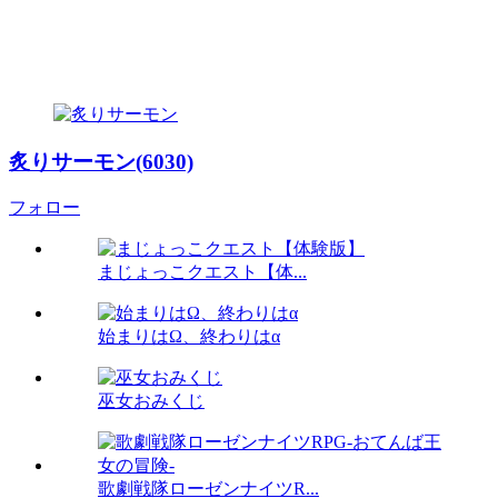
炙りサーモン(6030)
フォロー
まじょっこクエスト【体...
始まりはΩ、終わりはα
巫女おみくじ
歌劇戦隊ローゼンナイツR...