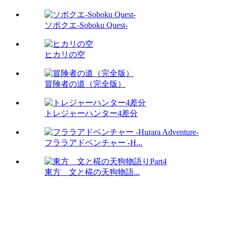
ソボクエ-Soboku Quest-
ヒカリの空
冒険者の道（完全版）
トレジャーハンター4差分
フララアドベンチャー -H...
東方 文と椛の天狗物語...