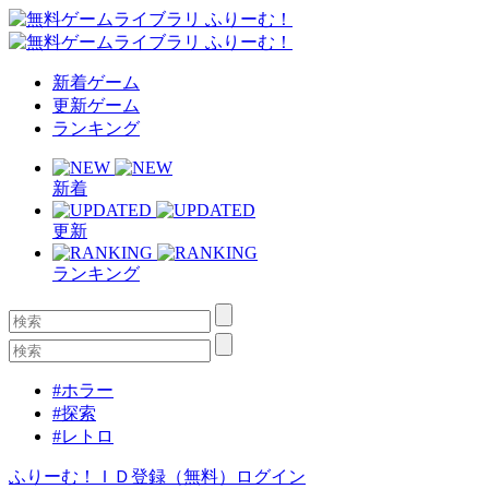
新着ゲーム
更新ゲーム
ランキング
新着
更新
ランキング
#ホラー
#探索
#レトロ
ふりーむ！ＩＤ登録（無料）
ログイン